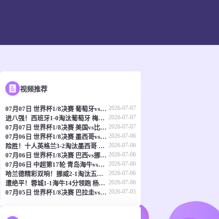
视频推荐
2026-07-07
07月07日 世界杯1/8决赛 葡萄牙vs西班牙 全场录像
2026-07-07
进八强！西班牙1-0淘汰葡萄牙 梅里诺91分钟绝杀41岁C罗最后一舞
2026-07-07
07月07日 世界杯1/8决赛 美国vs比利时 进球
2026-07-06
07月06日 世界杯1/8决赛 墨西哥vs英格兰 全场录像
2026-07-06
险胜！十人英格兰3-2淘汰墨西哥 贝林双响凯恩点射+送点宽萨直红
2026-07-06
07月06日 世界杯1/8决赛 巴西vs挪威 全场录像
2026-07-06
07月06日 中超第17轮 青岛海牛vs成都蓉城 全场录像
2026-07-06
哈兰德精彩双响！挪威2-1淘汰五星巴西 内马尔点射吉马良斯失点
2026-07-06
遭绝平！蓉城1-1海牛14分领跑 杨明洋建功杨聪救主 海牛仍倒数第3
2026-07-05
07月05日 世界杯1/8决赛 巴拉圭vs法国 全场录像