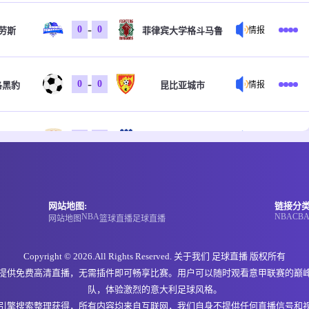
-
0
0
劳斯
菲律宾大学格斗马鲁
情报
-
0
0
洛黑豹
昆比亚城市
情报
-
0
0
岸骑士
昆士兰狮队
情报
-
0
0
岸骑士
昆士兰狮队
情报
网站地图:
链接分类
NBA
NBA
CB
网站地图
篮球直播
足球直播
-
0
0
尔维U23
墨尔本骑士U23
情报
Copyright © 2026.All Rights Reserved. 关于我们
足球直播
版权所有
，提供免费高清直播，无需插件即可畅享比赛。用户可以随时观看意甲联赛的巅
队，体验激烈的意大利足球风格。
-
0
0
U20
中国香港U20
情报
引擎搜索整理获得，所有内容均来自互联网，我们自身不提供任何直播信号和