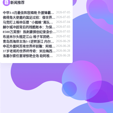
新闻推荐
2026-07-05
中甲3-4月最佳阵容揭晓 外援锋霸领衔 谭龙廖均健榜上有名
2026-07-05
佛得角大使邀约国足过招：借世界杯东风促中佛足球交流
2026-07-04
马竞盯上格林伍德 "小蜘蛛"离队倒计时？
2026-07-03
赫尔城冲超背后的残酷账本：为保英超席位忍痛抛售门神
2026-07-03
8500万英镑！热刺豪掷创纪录身价锁定葡萄牙新星马特乌斯
2026-07-02
布迪米尔头槌定江山 格子军团绝境逢生续写传奇
2026-06-29
青岛西海岸主场3-1逆转浙江 内尔松双响助球队11轮不败
2026-06-28
申花外援阿苏埃世界杯前瞻：阿根廷剑指卫冕 佛得角或成黑马
2026-06-28
37岁老将的世界杯传奇：米拉梅西并列榜首，C罗阿瑙紧随其后
2026-06-28
洛塞尔索任意球惊艳全场 助阿根廷3-1力克约旦