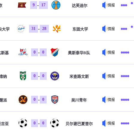
-
9
17
京
达芙迪尔
情报
-
31
28
央大学
东固大学
情报
-
0
0
比斯基
奥斯泰华B队
情报
-
0
0
维纳
米查路文斯
情报
-
0
0
醒派
吴川青年
情报
-
0
0
莱吉亚
贝尔谢巴夏普尔
情报