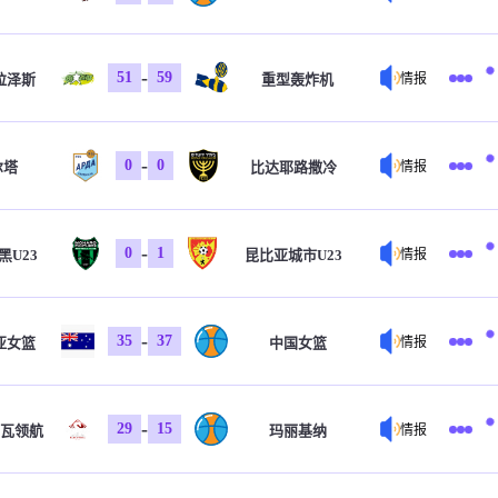
-
51
59
拉泽斯
重型轰炸机
情报
-
0
0
尔塔
比达耶路撒冷
情报
-
0
1
黑U23
昆比亚城市U23
情报
-
35
37
亚女篮
中国女篮
情报
-
29
15
瓦领航
玛丽基纳
情报