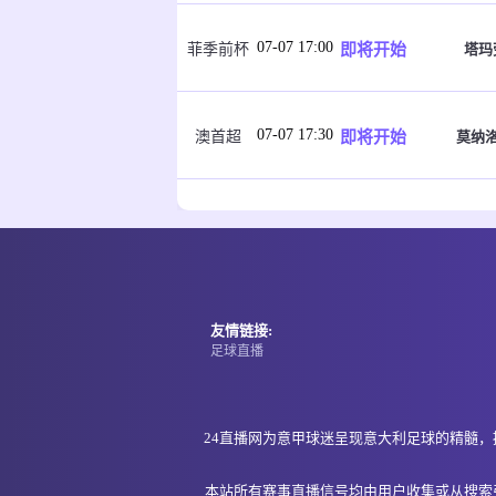
07-07 17:00
即将开始
塔玛
菲季前杯
07-07 17:30
即将开始
莫纳
澳首超
07-07 17:30
即将开始
黄金海
澳昆超
07-07 17:30
即将开始
黄金海
澳昆超
友情链接:
足球直播
07-07 17:30
即将开始
墨尔本塞
澳亚U23
24直播网为意甲球迷呈现意大利足球的精髓
07-07 17:30
即将开始
缅甸
国际友谊
本站所有赛事直播信号均由用户收集或从搜索