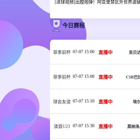
[进球视频]出膛炮弹！阿亚里禁区外世界波
今日赛程
07-07 15:00
直播中
圣贝
菲季前杯
07-07 15:00
直播中
CSB巴
菲季前杯
07-07 15:10
直播中
埃
球会友谊
07-07 15:30
直播中
莫纳洛
澳首U23