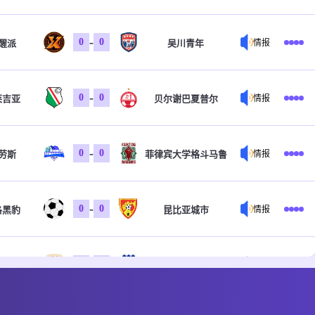
-
0
0
醒派
吴川青年
情报
-
0
0
莱吉亚
贝尔谢巴夏普尔
情报
-
0
0
劳斯
菲律宾大学格斗马鲁
情报
-
0
0
洛黑豹
昆比亚城市
情报
-
0
0
岸骑士
昆士兰狮队
情报