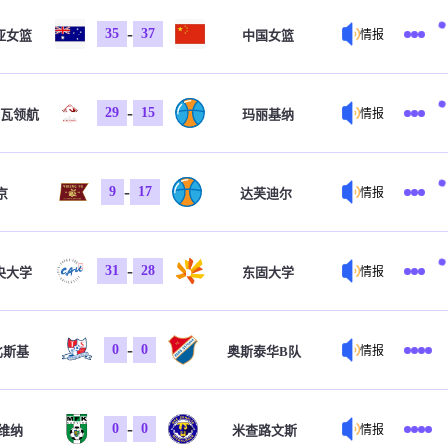
-
35
37
亚女篮
中国女篮
情报
-
29
15
瓦领航
玛丽基纳
情报
-
9
17
京
达芙迪尔
情报
-
31
28
央大学
东固大学
情报
-
0
0
比斯基
奥斯泰华B队
情报
-
0
0
维纳
米查路文斯
情报