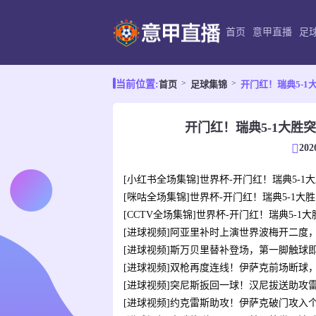
首页
意甲直播
足
首页
足球集锦
开门红！瑞典5-1
当前位置:
开门红！瑞典5-1大胜
202
[小红书全场集锦]世界杯-开门红！瑞典5-1
[咪咕全场集锦]世界杯-开门红！瑞典5-1大
[CCTV全场集锦]世界杯-开门红！瑞典5-
[进球视频]阿亚里补时上演世界波梅开二度，
[进球视频]斯万贝里替补登场，第一脚触球即
[进球视频]双枪再度连线！伊萨克前场断球
[进球视频]突尼斯扳回一球！汉尼拔送助攻
[进球视频]约克雷斯助攻！伊萨克破门攻入