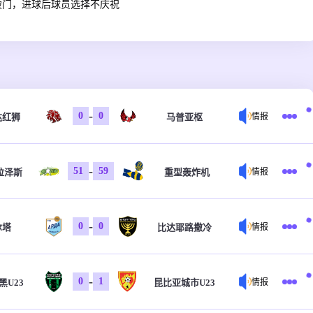
破门，进球后球员选择不庆祝
-
0
0
达红狮
马普亚枢
情报
-
51
59
拉泽斯
重型轰炸机
情报
-
0
0
尔塔
比达耶路撒冷
情报
-
0
1
黑U23
昆比亚城市U23
情报