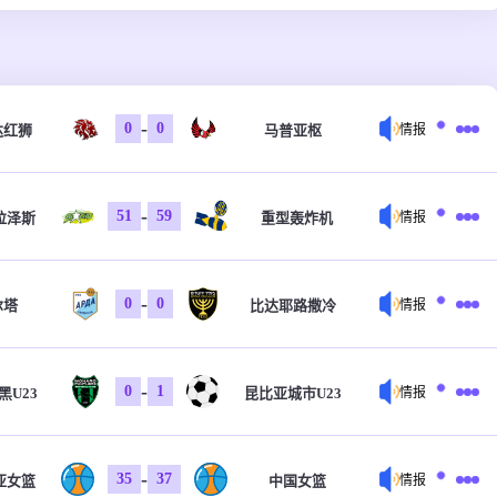
-
0
0
达红狮
马普亚枢
情报
-
51
59
拉泽斯
重型轰炸机
情报
-
0
0
尔塔
比达耶路撒冷
情报
-
0
1
黑U23
昆比亚城市U23
情报
-
35
37
亚女篮
中国女篮
情报