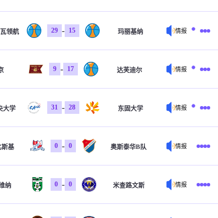
-
29
15
瓦领航
玛丽基纳
情报
-
9
17
京
达芙迪尔
情报
-
31
28
央大学
东固大学
情报
-
0
0
比斯基
奥斯泰华B队
情报
-
0
0
维纳
米查路文斯
情报