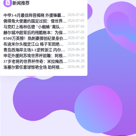
新闻推荐
2026-07-05
中甲3-4月最佳阵容揭晓 外援锋霸领衔 谭龙廖均健榜上有名
2026-07-05
佛得角大使邀约国足过招：借世界杯东风促中佛足球交流
2026-07-04
马竞盯上格林伍德 "小蜘蛛"离队倒计时？
2026-07-03
赫尔城冲超背后的残酷账本：为保英超席位忍痛抛售门神
2026-07-03
8500万英镑！热刺豪掷创纪录身价锁定葡萄牙新星马特乌斯
2026-07-02
布迪米尔头槌定江山 格子军团绝境逢生续写传奇
2026-06-29
青岛西海岸主场3-1逆转浙江 内尔松双响助球队11轮不败
2026-06-28
申花外援阿苏埃世界杯前瞻：阿根廷剑指卫冕 佛得角或成黑马
2026-06-28
37岁老将的世界杯传奇：米拉梅西并列榜首，C罗阿瑙紧随其后
2026-06-28
洛塞尔索任意球惊艳全场 助阿根廷3-1力克约旦