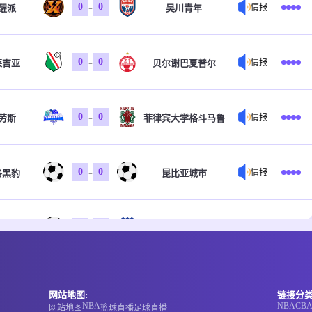
-
0
0
醒派
吴川青年
情报
-
0
0
莱吉亚
贝尔谢巴夏普尔
情报
-
0
0
劳斯
菲律宾大学格斗马鲁
情报
-
0
0
洛黑豹
昆比亚城市
情报
-
0
0
岸骑士
昆士兰狮队
情报
-
0
0
岸骑士
昆士兰狮队
情报
网站地图:
链接分类
NBA
NBA
CB
网站地图
篮球直播
足球直播