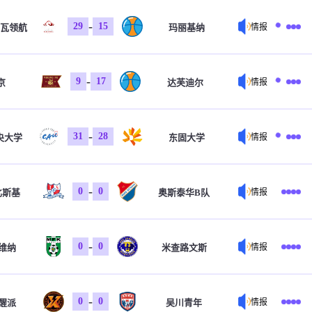
-
29
15
瓦领航
玛丽基纳
情报
-
9
17
京
达芙迪尔
情报
-
31
28
央大学
东固大学
情报
-
0
0
比斯基
奥斯泰华B队
情报
-
0
0
维纳
米查路文斯
情报
-
0
0
醒派
吴川青年
情报