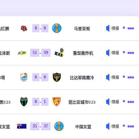
-
0
0
达红狮
马普亚枢
情报
-
51
59
拉泽斯
重型轰炸机
情报
-
0
0
尔塔
比达耶路撒冷
情报
-
0
1
黑U23
昆比亚城市U23
情报
-
35
37
亚女篮
中国女篮
情报