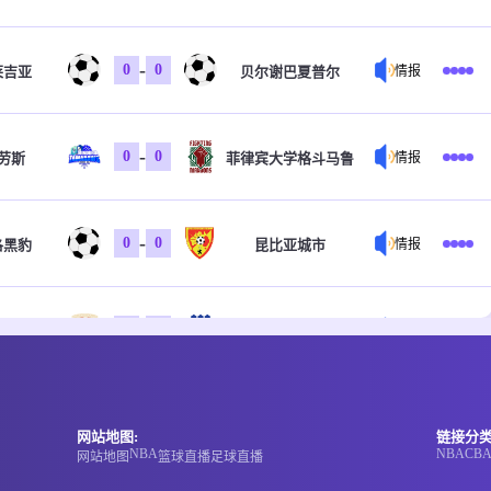
-
0
0
莱吉亚
贝尔谢巴夏普尔
情报
-
0
0
劳斯
菲律宾大学格斗马鲁
情报
-
0
0
洛黑豹
昆比亚城市
情报
-
0
0
岸骑士
昆士兰狮队
情报
-
0
0
岸骑士
昆士兰狮队
情报
网站地图:
链接分类
NBA
NBA
CB
网站地图
篮球直播
足球直播