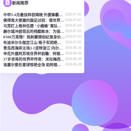
新闻推荐
2026-07-05
中甲3-4月最佳阵容揭晓 外援锋霸领衔 谭龙廖均健榜上有名
2026-07-05
佛得角大使邀约国足过招：借世界杯东风促中佛足球交流
2026-07-04
马竞盯上格林伍德 "小蜘蛛"离队倒计时？
2026-07-03
赫尔城冲超背后的残酷账本：为保英超席位忍痛抛售门神
2026-07-03
8500万英镑！热刺豪掷创纪录身价锁定葡萄牙新星马特乌斯
2026-07-02
布迪米尔头槌定江山 格子军团绝境逢生续写传奇
2026-06-29
青岛西海岸主场3-1逆转浙江 内尔松双响助球队11轮不败
2026-06-28
申花外援阿苏埃世界杯前瞻：阿根廷剑指卫冕 佛得角或成黑马
2026-06-28
37岁老将的世界杯传奇：米拉梅西并列榜首，C罗阿瑙紧随其后
2026-06-28
洛塞尔索任意球惊艳全场 助阿根廷3-1力克约旦