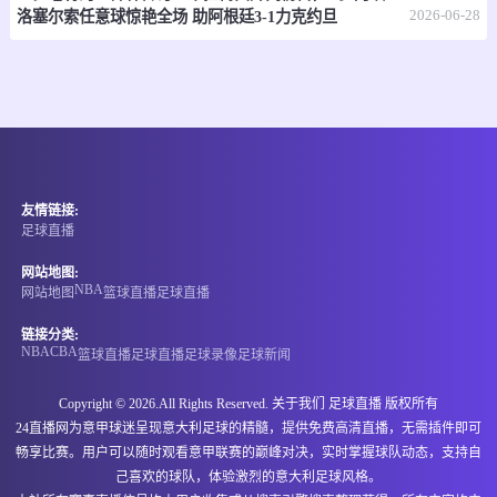
07-07 17:30
即将开始
2026-06-28
澳亚U23
洛塞尔索任意球惊艳全场 助阿根廷3-1力克约旦
-
0
0
墨尔本塞尔维U23
墨尔本骑士U23
情报
07-07 17:30
即将开始
国际友谊
友情链接:
-
0
0
缅甸U20
中国香港U20
足球直播
情报
网站地图:
NBA
网站地图
篮球直播
足球直播
07-07 17:30
即将开始
孟乙联
链接分类:
NBA
CBA
篮球直播
足球直播
足球录像
足球新闻
-
0
0
格里高利
卡利安萨米蒂S4
Copyright © 2026.All Rights Reserved. 关于我们
足球直播
版权所有
情报
24直播网为意甲球迷呈现意大利足球的精髓，提供免费高清直播，无需插件即可
畅享比赛。用户可以随时观看意甲联赛的巅峰对决，实时掌握球队动态，支持自
07-07 17:45
即将开始
澳足总
己喜欢的球队，体验激烈的意大利足球风格。