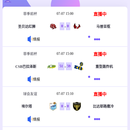
07-07 15:00
直播中
菲季前杯
-
0
0
圣贝达红狮
马普亚枢
情报
07-07 15:00
直播中
菲季前杯
-
51
59
CSB巴拉泽斯
重型轰炸机
情报
07-07 15:10
直播中
球会友谊
-
0
0
埃尔塔
比达耶路撒冷
情报