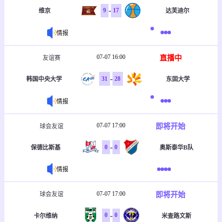
-
9
17
维京
达芙迪尔
情报
07-07 16:00
直播中
友谊赛
-
31
28
韩国中央大学
东固大学
情报
07-07 17:00
即将开始
球会友谊
-
0
0
保德比斯基
奥斯泰华B队
情报
07-07 17:00
即将开始
球会友谊
-
0
0
卡尔维纳
米查路文斯