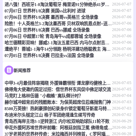
2026-07-07
进八强！西班牙1-0淘汰葡萄牙 梅里诺91分钟绝杀41岁C罗最后一舞
2026-07-07
07月07日 世界杯1/8决赛 美国vs比利时 进球
07-07 17:30
即将开始
澳首超
2026-07-06
07月06日 世界杯1/8决赛 墨西哥vs英格兰 全场录像
2026-07-06
险胜！十人英格兰3-2淘汰墨西哥 贝林双响凯恩点射+送点宽萨直红
-
0
0
莫纳洛黑豹
昆比亚城市
2026-07-06
07月06日 世界杯1/8决赛 巴西vs挪威 全场录像
2026-07-06
07月06日 中超第17轮 青岛海牛vs成都蓉城 全场录像
情报
2026-07-06
哈兰德精彩双响！挪威2-1淘汰五星巴西 内马尔点射吉马良斯失点
2026-07-06
遭绝平！蓉城1-1海牛14分领跑 杨明洋建功杨聪救主 海牛仍倒数第3
2026-07-05
07月05日 世界杯1/8决赛 巴拉圭vs法国 全场录像
07-07 17:30
即将开始
澳昆超
-
0
0
黄金海岸骑士
昆士兰狮队
新闻推荐
2026-07-05
情报
中甲3-4月最佳阵容揭晓 外援锋霸领衔 谭龙廖均健榜上有名
2026-07-05
佛得角大使邀约国足过招：借世界杯东风促中佛足球交流
2026-07-04
马竞盯上格林伍德 "小蜘蛛"离队倒计时？
07-07 17:30
即将开始
澳昆超
2026-07-03
赫尔城冲超背后的残酷账本：为保英超席位忍痛抛售门神
2026-07-03
8500万英镑！热刺豪掷创纪录身价锁定葡萄牙新星马特乌斯
-
0
0
黄金海岸骑士
昆士兰狮队
2026-07-02
布迪米尔头槌定江山 格子军团绝境逢生续写传奇
2026-06-29
青岛西海岸主场3-1逆转浙江 内尔松双响助球队11轮不败
情报
2026-06-28
申花外援阿苏埃世界杯前瞻：阿根廷剑指卫冕 佛得角或成黑马
2026-06-28
37岁老将的世界杯传奇：米拉梅西并列榜首，C罗阿瑙紧随其后