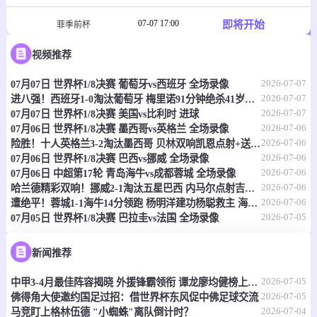
07-07 17:00
即将开始
菲季前杯
-
0
0
视频推荐
塔玛劳斯
菲律宾大学格斗马鲁
2026-07-07
07月07日 世界杯1/8决赛 葡萄牙vs西班牙 全场录像
情报
2026-07-07
进八强！西班牙1-0淘汰葡萄牙 梅里诺91分钟绝杀41岁C罗最后一舞
2026-07-07
07月07日 世界杯1/8决赛 美国vs比利时 进球
07-07 17:30
即将开始
澳首超
2026-07-06
07月06日 世界杯1/8决赛 墨西哥vs英格兰 全场录像
2026-07-06
险胜！十人英格兰3-2淘汰墨西哥 贝林双响凯恩点射+送点宽萨直红
-
0
0
莫纳洛黑豹
昆比亚城市
2026-07-06
07月06日 世界杯1/8决赛 巴西vs挪威 全场录像
2026-07-06
07月06日 中超第17轮 青岛海牛vs成都蓉城 全场录像
情报
2026-07-06
哈兰德精彩双响！挪威2-1淘汰五星巴西 内马尔点射吉马良斯失点
2026-07-06
遭绝平！蓉城1-1海牛14分领跑 杨明洋建功杨聪救主 海牛仍倒数第3
2026-07-05
07月05日 世界杯1/8决赛 巴拉圭vs法国 全场录像
07-07 17:30
即将开始
澳昆超
-
0
0
黄金海岸骑士
昆士兰狮队
新闻推荐
2026-07-05
情报
中甲3-4月最佳阵容揭晓 外援锋霸领衔 谭龙廖均健榜上有名
2026-07-05
佛得角大使邀约国足过招：借世界杯东风促中佛足球交流
2026-07-04
马竞盯上格林伍德 "小蜘蛛"离队倒计时？
07-07 17:30