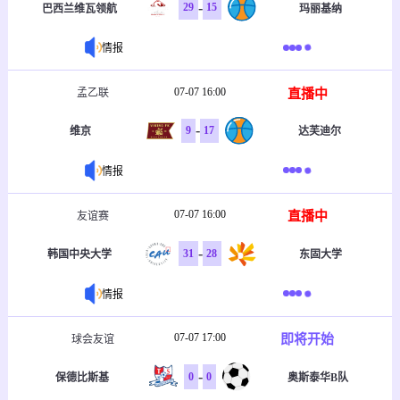
-
29
15
巴西兰维瓦领航
玛丽基纳
情报
07-07 16:00
直播中
孟乙联
-
9
17
维京
达芙迪尔
情报
07-07 16:00
直播中
友谊赛
-
31
28
韩国中央大学
东固大学
情报
07-07 17:00
即将开始
球会友谊
-
0
0
保德比斯基
奥斯泰华B队