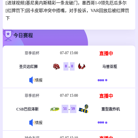
[进球视频]基尼奥内斯精彩一条龙破门，墨西哥1-0领先厄瓜多尔
[红牌罚下]因卡皮耶冲突中捂嘴，对手投诉，VAR回放后被红牌罚
下
今日赛程
07-07 15:00
直播中
菲季前杯
-
0
0
圣贝达红狮
马普亚枢
情报
07-07 15:00
直播中
菲季前杯
-
51
59
CSB巴拉泽斯
重型轰炸机
情报
07-07 15:10