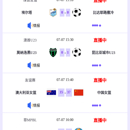
直播中
球会友谊
-
0
0
埃尔塔
比达耶路撒冷
情报
07-07 15:30
直播中
澳首U23
-
0
1
莫纳洛黑U23
昆比亚城市U23
情报
07-07 15:40
直播中
友谊赛
-
35
37
澳大利亚女篮
中国女篮
情报
07-07 16:00
直播中
菲MPBL