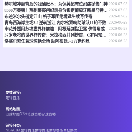
即将开始
澳昆超
2026-07-03
赫尔城冲超背后的残酷账本：为保英超席位忍痛抛售门神
2026-07-03
8500万英镑！热刺豪掷创纪录身价锁定葡萄牙新星马特乌斯
-
0
0
黄金海岸骑士
昆士兰狮队
2026-07-02
布迪米尔头槌定江山 格子军团绝境逢生续写传奇
2026-06-29
青岛西海岸主场3-1逆转浙江 内尔松双响助球队11轮不败
情报
2026-06-28
申花外援阿苏埃世界杯前瞻：阿根廷剑指卫冕 佛得角或成黑马
2026-06-28
37岁老将的世界杯传奇：米拉梅西并列榜首，C罗阿瑙紧随其后
07-07 17:30
即将开始
2026-06-28
澳亚U23
洛塞尔索任意球惊艳全场 助阿根廷3-1力克约旦
-
0
0
墨尔本塞尔维U23
墨尔本骑士U23
情报
07-07 17:30
即将开始
国际友谊
友情链接:
-
0
0
缅甸U20
中国香港U20
足球直播
情报
网站地图:
NBA
网站地图
篮球直播
足球直播
07-07 17:30
即将开始
孟乙联
链接分类:
NBA
CBA
篮球直播
足球直播
足球录像
足球新闻