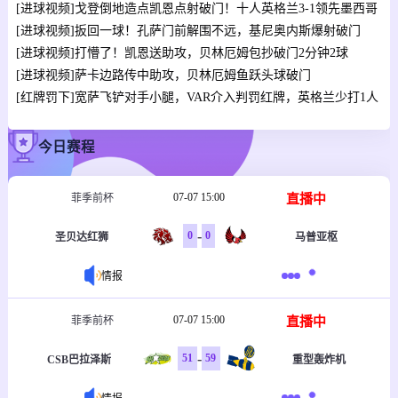
[进球视频]戈登倒地造点凯恩点射破门！十人英格兰3-1领先墨西哥
[进球视频]扳回一球！孔萨门前解围不远，基尼奥内斯爆射破门
[进球视频]打懵了！凯恩送助攻，贝林厄姆包抄破门2分钟2球
[进球视频]萨卡边路传中助攻，贝林厄姆鱼跃头球破门
[红牌罚下]宽萨飞铲对手小腿，VAR介入判罚红牌，英格兰少打1人
今日赛程
07-07 15:00
直播中
菲季前杯
-
0
0
圣贝达红狮
马普亚枢
情报
07-07 15:00
直播中
菲季前杯
-
51
59
CSB巴拉泽斯
重型轰炸机