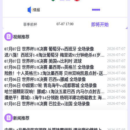
情报
07-07 17:00
即将开始
菲季前杯
-
0
0
视频推荐
塔玛劳斯
菲律宾大学格斗马鲁
2026-07-07
07月07日 世界杯1/8决赛 葡萄牙vs西班牙 全场录像
情报
2026-07-07
进八强！西班牙1-0淘汰葡萄牙 梅里诺91分钟绝杀41岁C罗最后一舞
2026-07-07
07月07日 世界杯1/8决赛 美国vs比利时 进球
07-07 17:30
即将开始
澳首超
2026-07-06
07月06日 世界杯1/8决赛 墨西哥vs英格兰 全场录像
2026-07-06
险胜！十人英格兰3-2淘汰墨西哥 贝林双响凯恩点射+送点宽萨直红
-
0
0
莫纳洛黑豹
昆比亚城市
2026-07-06
07月06日 世界杯1/8决赛 巴西vs挪威 全场录像
2026-07-06
07月06日 中超第17轮 青岛海牛vs成都蓉城 全场录像
情报
2026-07-06
哈兰德精彩双响！挪威2-1淘汰五星巴西 内马尔点射吉马良斯失点
2026-07-06
遭绝平！蓉城1-1海牛14分领跑 杨明洋建功杨聪救主 海牛仍倒数第3
2026-07-05
07月05日 世界杯1/8决赛 巴拉圭vs法国 全场录像
07-07 17:30
即将开始
澳昆超
-
0
0
黄金海岸骑士
昆士兰狮队
新闻推荐
2026-07-05