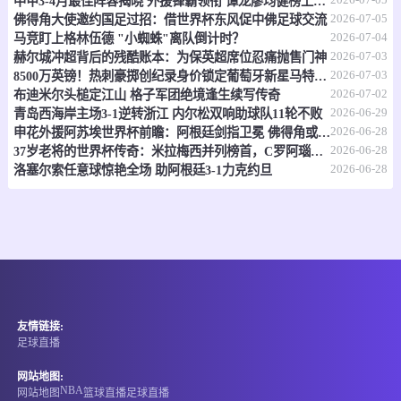
情报
中甲3-4月最佳阵容揭晓 外援锋霸领衔 谭龙廖均健榜上有名
2026-07-05
佛得角大使邀约国足过招：借世界杯东风促中佛足球交流
2026-07-04
马竞盯上格林伍德 "小蜘蛛"离队倒计时？
07-07 17:30
即将开始
澳昆超
2026-07-03
赫尔城冲超背后的残酷账本：为保英超席位忍痛抛售门神
2026-07-03
8500万英镑！热刺豪掷创纪录身价锁定葡萄牙新星马特乌斯
-
0
0
黄金海岸骑士
昆士兰狮队
2026-07-02
布迪米尔头槌定江山 格子军团绝境逢生续写传奇
2026-06-29
青岛西海岸主场3-1逆转浙江 内尔松双响助球队11轮不败
情报
2026-06-28
申花外援阿苏埃世界杯前瞻：阿根廷剑指卫冕 佛得角或成黑马
2026-06-28
37岁老将的世界杯传奇：米拉梅西并列榜首，C罗阿瑙紧随其后
07-07 17:30
即将开始
2026-06-28
澳亚U23
洛塞尔索任意球惊艳全场 助阿根廷3-1力克约旦
-
0
0
墨尔本塞尔维U23
墨尔本骑士U23
情报
07-07 17:30
即将开始
国际友谊
友情链接:
-
0
0
缅甸U20
中国香港U20
足球直播
情报
网站地图:
NBA
网站地图
篮球直播
足球直播