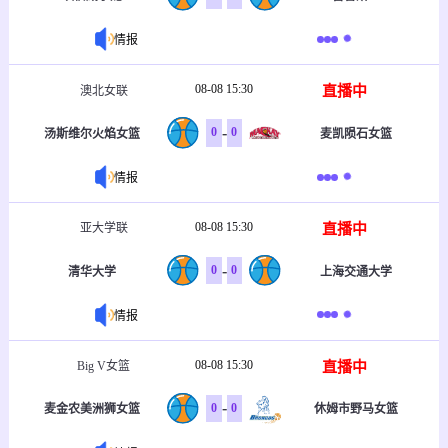
情报
08-08 15:30
直播中
澳北女联
-
0
0
汤斯维尔火焰女篮
麦凯陨石女篮
情报
08-08 15:30
直播中
亚大学联
-
0
0
清华大学
上海交通大学
情报
08-08 15:30
直播中
Big V女篮
-
0
0
麦金农美洲狮女篮
休姆市野马女篮