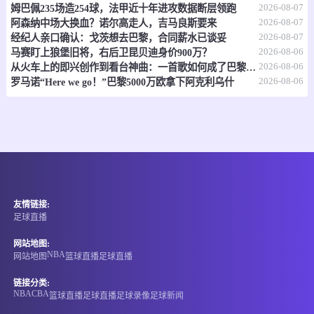
2026-08-07
姆巴佩235场造254球，法甲近十年进攻数据断层领跑
-
0
0
舍布鲁克太阳女篮
布林袋鼠女篮
2026-08-07
阿森纳中场大换血？诺尔高走人，吉马良斯要来
2026-08-07
经纪人亲口确认：戈茨想去巴黎，合同薪水已谈妥
2026-08-06
马赛盯上狼堡旧将，右后卫昆贝迪身价900万？
情报
2026-08-06
从火车上的即兴创作到看台神曲：一首歌如何成了巴黎的非官方队歌
2026-08-06
罗马诺“Here we go！”巴黎5000万欧拿下阿克利乌什
08-08 16:00
即将开始
肯女篮联
-
0
0
泽特克大学女篮
泰坦女篮
情报
08-08 16:00
即将开始
中国NBL U19
友情链接:
-
0
0
四川金荣实业U19
吉林东北虎U19
足球直播
网站地图:
情报
NBA
网站地图
篮球直播
足球直播
08-08 16:00
即将开始
中国NBL U19
链接分类:
NBA
CBA
篮球直播
足球直播
足球录像
足球新闻
-
0
0
辽宁飞豹U19
浙江金牛U19