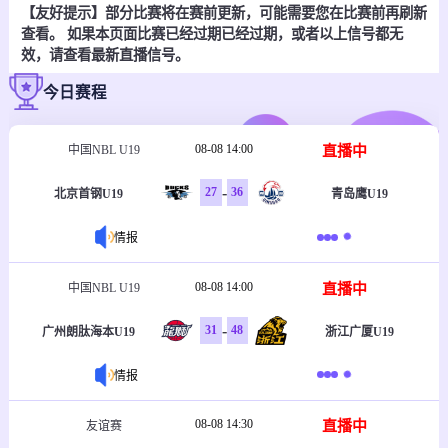
【友好提示】部分比赛将在赛前更新，可能需要您在比赛前再刷新
查看。 如果本页面比赛已经过期已经过期，或者以上信号都无
效，请查看最新直播信号。
今日赛程
08-08 14:00
直播中
中国NBL U19
-
27
36
北京首钢U19
青岛鹰U19
情报
08-08 14:00
直播中
中国NBL U19
-
31
48
广州朗肽海本U19
浙江广厦U19
情报
08-08 14:30
直播中
友谊赛