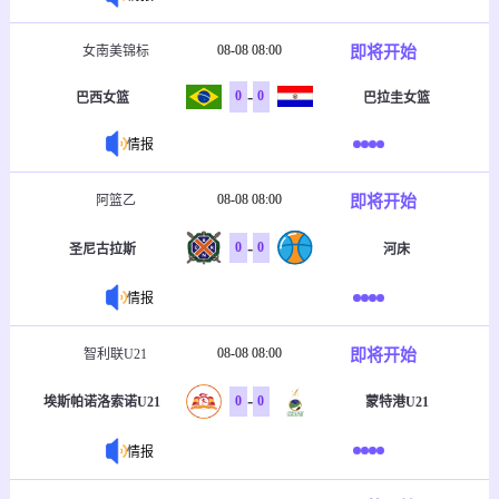
08-08 08:00
即将开始
女南美锦标
-
0
0
巴西女篮
巴拉圭女篮
情报
08-08 08:00
即将开始
阿篮乙
-
0
0
圣尼古拉斯
河床
情报
08-08 08:00
即将开始
智利联U21
-
0
0
埃斯帕诺洛索诺U21
蒙特港U21
情报