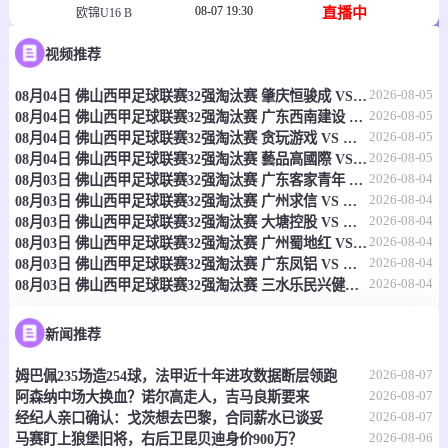
08-07 19:30
直播中
欧锦U16 B
-
视频推荐
0
0
丹麦U16
爱沙尼亚U16
2026-08-05
08月04日 佛山西甲足球联赛32强淘汰赛 肇庆恒骏成 VS 三七互娱 全场录像
情报
2026-08-05
08月04日 佛山西甲足球联赛32强淘汰赛 广东西南建设 VS 香港圣徒 全场录像
2026-08-05
08月04日 佛山西甲足球联赛32强淘汰赛 贪玩游戏 VS 美的薪火 全场录像
08-07 19:30
直播中
澳西部联
2026-08-05
08月04日 佛山西甲足球联赛32强淘汰赛 藝品高國際 VS 湛江狂狼·粵辉能源 全场录像
2026-08-04
08月03日 佛山西甲足球联赛32强淘汰赛 广东客家青年 VS 广州英华思力U17 全场录像
-
0
0
杰拉尔顿海盗
威利顿老虎
2026-08-04
08月03日 佛山西甲足球联赛32强淘汰赛 广州求信 VS 顺德新青年 全场录像
2026-08-04
08月03日 佛山西甲足球联赛32强淘汰赛 大塘控股 VS 茂名市点都得 全场录像
情报
2026-08-04
08月03日 佛山西甲足球联赛32强淘汰赛 广州蜀地红 VS 广州戴拿模 全场录像
2026-08-04
08月03日 佛山西甲足球联赛32强淘汰赛 广东凤铝 VS 湛江八部科技 全场录像
2026-08-04
08月03日 佛山西甲足球联赛32强淘汰赛 三水乐民兴健力宝 VS 中国澳门澳科精英 全场录像
08-07 19:30
直播中
友谊赛
-
0
0
中国女篮
尼日利亚女篮
新闻推荐
2026-08-07
姆巴佩235场造254球，法甲近十年进攻数据断层领跑
情报
2026-08-07
阿森纳中场大换血？诺尔高走人，吉马良斯要来
2026-08-07
经纪人亲口确认：戈茨想去巴黎，合同薪水已谈妥
08-07 19:30
直播中
中港银盾杯
2026-08-06
马赛盯上狼堡旧将，右后卫昆贝迪身价900万？