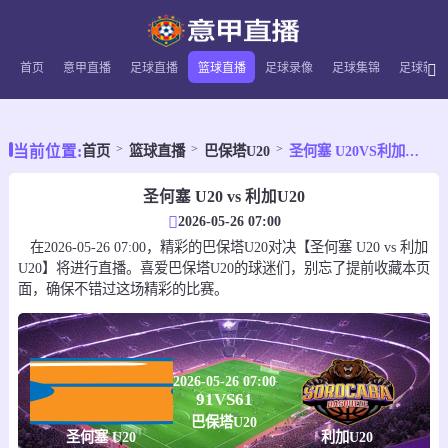
首页
意甲直播
足球直播
篮球直播
足球录像
足球集锦
足球新闻
当前位置:
首页
篮球直播
巴保塔U20
圣何塞 U20VS利加U20
圣何塞 U20 vs 利加U20
2026-05-26 07:00
在2026-05-26 07:00，精彩的巴保塔U20对决【圣何塞 U20 vs 利加
U20】将进行直播。喜爱巴保塔U20的球迷们，别忘了提前收藏本页
面，确保不错过这场精彩的比赛。
2026-05-26 07:00
91
VS
61
巴保塔U20
圣何塞 U20
利加U20