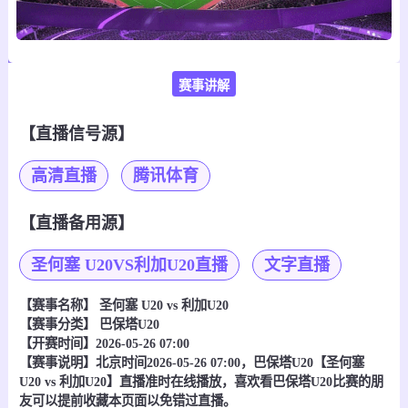
赛事讲解
【直播信号源】
高清直播
腾讯体育
【直播备用源】
圣何塞 U20VS利加U20直播
文字直播
【赛事名称】
圣何塞 U20 vs 利加U20
【赛事分类】
巴保塔U20
【开赛时间】2026-05-26 07:00
【赛事说明】北京时间2026-05-26 07:00，巴保塔U20【圣何塞
U20 vs 利加U20】直播准时在线播放，喜欢看巴保塔U20比赛的朋
友可以提前收藏本页面以免错过直播。