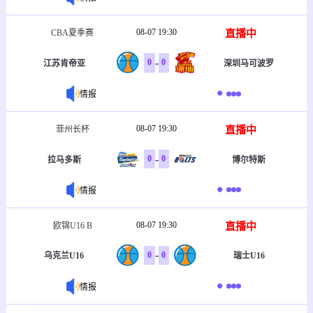
08-07 19:30
直播中
CBA夏季赛
-
0
0
江苏肯帝亚
深圳马可波罗
情报
08-07 19:30
直播中
菲州长杯
-
0
0
拉马多斯
博尔特斯
情报
08-07 19:30
直播中
欧锦U16 B
-
0
0
乌克兰U16
瑞士U16
情报