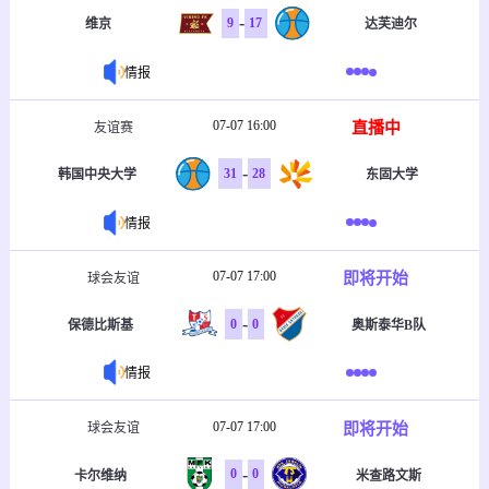
-
9
17
维京
达芙迪尔
情报
07-07 16:00
直播中
友谊赛
-
31
28
韩国中央大学
东固大学
情报
07-07 17:00
即将开始
球会友谊
-
0
0
保德比斯基
奥斯泰华B队
情报
07-07 17:00
即将开始
球会友谊
-
0
0
卡尔维纳
米查路文斯