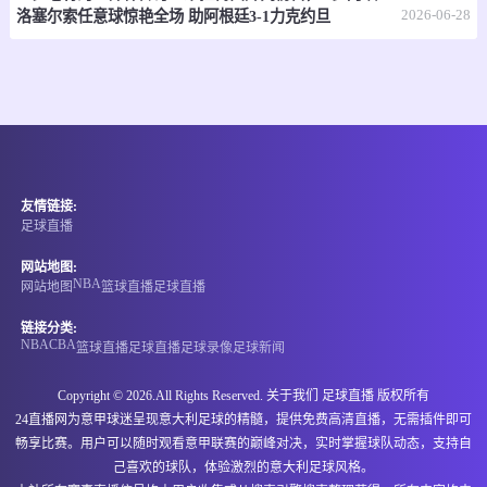
07-07 17:30
即将开始
2026-06-28
澳亚U23
洛塞尔索任意球惊艳全场 助阿根廷3-1力克约旦
-
0
0
墨尔本塞尔维U23
墨尔本骑士U23
情报
07-07 17:30
即将开始
国际友谊
友情链接:
-
0
0
缅甸U20
中国香港U20
足球直播
情报
网站地图:
NBA
网站地图
篮球直播
足球直播
07-07 17:30
即将开始
孟乙联
链接分类:
NBA
CBA
篮球直播
足球直播
足球录像
足球新闻
-
0
0
格里高利
卡利安萨米蒂S4
Copyright © 2026.All Rights Reserved. 关于我们
足球直播
版权所有
情报
24直播网为意甲球迷呈现意大利足球的精髓，提供免费高清直播，无需插件即可
畅享比赛。用户可以随时观看意甲联赛的巅峰对决，实时掌握球队动态，支持自
07-07 17:45
即将开始
澳足总
己喜欢的球队，体验激烈的意大利足球风格。