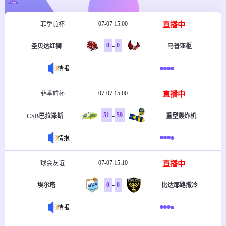
07-07 15:00
直播中
菲季前杯
-
0
0
圣贝达红狮
马普亚枢
情报
07-07 15:00
直播中
菲季前杯
-
51
59
CSB巴拉泽斯
重型轰炸机
情报
07-07 15:10
直播中
球会友谊
-
0
0
埃尔塔
比达耶路撒冷
情报