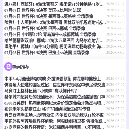
2026-07-07
进八强！西班牙1-0淘汰葡萄牙 梅里诺91分钟绝杀41岁C罗最后一舞
2026-07-07
07月07日 世界杯1/8决赛 美国vs比利时 进球
07-07 17:30
即将开始
澳首超
2026-07-06
07月06日 世界杯1/8决赛 墨西哥vs英格兰 全场录像
2026-07-06
险胜！十人英格兰3-2淘汰墨西哥 贝林双响凯恩点射+送点宽萨直红
-
0
0
莫纳洛黑豹
昆比亚城市
2026-07-06
07月06日 世界杯1/8决赛 巴西vs挪威 全场录像
2026-07-06
07月06日 中超第17轮 青岛海牛vs成都蓉城 全场录像
情报
2026-07-06
哈兰德精彩双响！挪威2-1淘汰五星巴西 内马尔点射吉马良斯失点
2026-07-06
遭绝平！蓉城1-1海牛14分领跑 杨明洋建功杨聪救主 海牛仍倒数第3
2026-07-05
07月05日 世界杯1/8决赛 巴拉圭vs法国 全场录像
07-07 17:30
即将开始
澳昆超
-
0
0
黄金海岸骑士
昆士兰狮队
新闻推荐
2026-07-05
情报
中甲3-4月最佳阵容揭晓 外援锋霸领衔 谭龙廖均健榜上有名
2026-07-05
佛得角大使邀约国足过招：借世界杯东风促中佛足球交流
2026-07-04
马竞盯上格林伍德 "小蜘蛛"离队倒计时？
07-07 17:30
即将开始
澳昆超
2026-07-03
赫尔城冲超背后的残酷账本：为保英超席位忍痛抛售门神
2026-07-03
8500万英镑！热刺豪掷创纪录身价锁定葡萄牙新星马特乌斯
-
0
0
黄金海岸骑士
昆士兰狮队
2026-07-02
布迪米尔头槌定江山 格子军团绝境逢生续写传奇
2026-06-29
青岛西海岸主场3-1逆转浙江 内尔松双响助球队11轮不败
情报
2026-06-28
申花外援阿苏埃世界杯前瞻：阿根廷剑指卫冕 佛得角或成黑马
2026-06-28
37岁老将的世界杯传奇：米拉梅西并列榜首，C罗阿瑙紧随其后