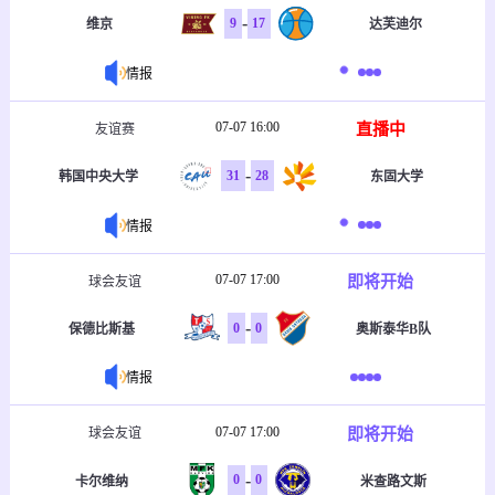
-
9
17
维京
达芙迪尔
情报
07-07 16:00
直播中
友谊赛
-
31
28
韩国中央大学
东固大学
情报
07-07 17:00
即将开始
球会友谊
-
0
0
保德比斯基
奥斯泰华B队
情报
07-07 17:00
即将开始
球会友谊
-
0
0
卡尔维纳
米查路文斯