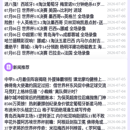
2026-07-07
进八强！西班牙1-0淘汰葡萄牙 梅里诺91分钟绝杀41岁C罗最后一舞
2026-07-07
07月07日 世界杯1/8决赛 美国vs比利时 进球
07-07 17:30
即将开始
澳首超
2026-07-06
07月06日 世界杯1/8决赛 墨西哥vs英格兰 全场录像
2026-07-06
险胜！十人英格兰3-2淘汰墨西哥 贝林双响凯恩点射+送点宽萨直红
-
0
0
莫纳洛黑豹
昆比亚城市
2026-07-06
07月06日 世界杯1/8决赛 巴西vs挪威 全场录像
2026-07-06
07月06日 中超第17轮 青岛海牛vs成都蓉城 全场录像
情报
2026-07-06
哈兰德精彩双响！挪威2-1淘汰五星巴西 内马尔点射吉马良斯失点
2026-07-06
遭绝平！蓉城1-1海牛14分领跑 杨明洋建功杨聪救主 海牛仍倒数第3
2026-07-05
07月05日 世界杯1/8决赛 巴拉圭vs法国 全场录像
07-07 17:30
即将开始
澳昆超
-
0
0
黄金海岸骑士
昆士兰狮队
新闻推荐
2026-07-05
情报
中甲3-4月最佳阵容揭晓 外援锋霸领衔 谭龙廖均健榜上有名
2026-07-05
佛得角大使邀约国足过招：借世界杯东风促中佛足球交流
2026-07-04
马竞盯上格林伍德 "小蜘蛛"离队倒计时？
07-07 17:30
即将开始
澳昆超
2026-07-03
赫尔城冲超背后的残酷账本：为保英超席位忍痛抛售门神
2026-07-03
8500万英镑！热刺豪掷创纪录身价锁定葡萄牙新星马特乌斯
-
0
0
黄金海岸骑士
昆士兰狮队
2026-07-02
布迪米尔头槌定江山 格子军团绝境逢生续写传奇
2026-06-29
青岛西海岸主场3-1逆转浙江 内尔松双响助球队11轮不败
情报
2026-06-28
申花外援阿苏埃世界杯前瞻：阿根廷剑指卫冕 佛得角或成黑马
2026-06-28
37岁老将的世界杯传奇：米拉梅西并列榜首，C罗阿瑙紧随其后