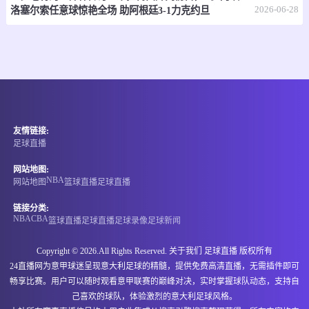
07-07 17:30
即将开始
2026-06-28
澳亚U23
洛塞尔索任意球惊艳全场 助阿根廷3-1力克约旦
-
0
0
墨尔本塞尔维U23
墨尔本骑士U23
情报
07-07 17:30
即将开始
国际友谊
友情链接:
-
0
0
缅甸U20
中国香港U20
足球直播
情报
网站地图:
NBA
网站地图
篮球直播
足球直播
07-07 17:30
即将开始
孟乙联
链接分类:
NBA
CBA
篮球直播
足球直播
足球录像
足球新闻
-
0
0
格里高利
卡利安萨米蒂S4
Copyright © 2026.All Rights Reserved. 关于我们
足球直播
版权所有
情报
24直播网为意甲球迷呈现意大利足球的精髓，提供免费高清直播，无需插件即可
畅享比赛。用户可以随时观看意甲联赛的巅峰对决，实时掌握球队动态，支持自
07-07 17:45
即将开始
澳足总
己喜欢的球队，体验激烈的意大利足球风格。