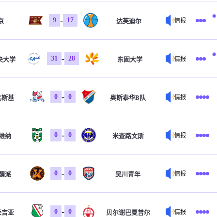
-
9
17
京
达芙迪尔
情报
-
31
28
央大学
东固大学
情报
-
0
0
比斯基
奥斯泰华B队
情报
-
0
0
维纳
米查路文斯
情报
-
0
0
醒派
吴川青年
情报
-
0
0
莱吉亚
贝尔谢巴夏普尔
情报