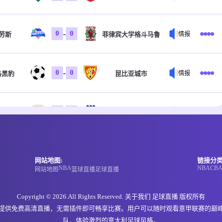
-
0
0
劳斯
菲律宾大学格斗马鲁
情报
-
0
0
洛黑豹
昆比亚城市
情报
-
0
0
岸骑士
昆士兰狮队
情报
-
0
0
岸骑士
昆士兰狮队
情报
网站地图:
链接分类
NBA
NBA
CB
网站地图
篮球直播
足球直播
-
0
0
尔维U23
墨尔本骑士U23
情报
Copyright © 2026.All Rights Reserved. 关于我们
足球直播
版权所有
，提供免费高清直播，无需插件即可畅享比赛。用户可以随时观看意甲联赛的巅
队，体验激烈的意大利足球风格。