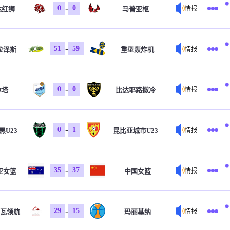
-
0
0
达红狮
马普亚枢
情报
-
51
59
拉泽斯
重型轰炸机
情报
-
0
0
尔塔
比达耶路撒冷
情报
-
0
1
黑U23
昆比亚城市U23
情报
-
35
37
亚女篮
中国女篮
情报
-
29
15
瓦领航
玛丽基纳
情报