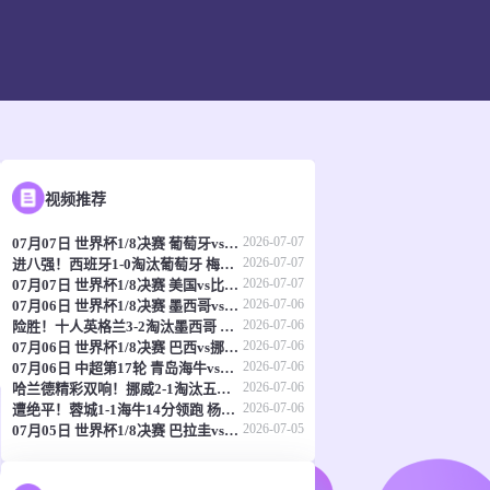
视频推荐
2026-07-07
07月07日 世界杯1/8决赛 葡萄牙vs西班牙 全场录像
2026-07-07
进八强！西班牙1-0淘汰葡萄牙 梅里诺91分钟绝杀41岁C罗最后一舞
2026-07-07
07月07日 世界杯1/8决赛 美国vs比利时 进球
2026-07-06
07月06日 世界杯1/8决赛 墨西哥vs英格兰 全场录像
2026-07-06
险胜！十人英格兰3-2淘汰墨西哥 贝林双响凯恩点射+送点宽萨直红
2026-07-06
07月06日 世界杯1/8决赛 巴西vs挪威 全场录像
2026-07-06
07月06日 中超第17轮 青岛海牛vs成都蓉城 全场录像
2026-07-06
哈兰德精彩双响！挪威2-1淘汰五星巴西 内马尔点射吉马良斯失点
2026-07-06
遭绝平！蓉城1-1海牛14分领跑 杨明洋建功杨聪救主 海牛仍倒数第3
2026-07-05
07月05日 世界杯1/8决赛 巴拉圭vs法国 全场录像