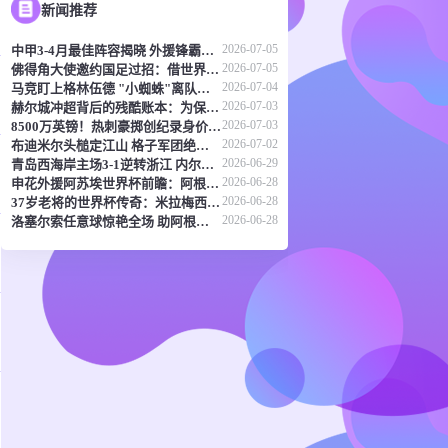
新闻推荐
2026-07-05
中甲3-4月最佳阵容揭晓 外援锋霸领衔 谭龙廖均健榜上有名
2026-07-05
佛得角大使邀约国足过招：借世界杯东风促中佛足球交流
2026-07-04
马竞盯上格林伍德 "小蜘蛛"离队倒计时？
2026-07-03
赫尔城冲超背后的残酷账本：为保英超席位忍痛抛售门神
2026-07-03
8500万英镑！热刺豪掷创纪录身价锁定葡萄牙新星马特乌斯
2026-07-02
布迪米尔头槌定江山 格子军团绝境逢生续写传奇
2026-06-29
青岛西海岸主场3-1逆转浙江 内尔松双响助球队11轮不败
2026-06-28
申花外援阿苏埃世界杯前瞻：阿根廷剑指卫冕 佛得角或成黑马
2026-06-28
37岁老将的世界杯传奇：米拉梅西并列榜首，C罗阿瑙紧随其后
2026-06-28
洛塞尔索任意球惊艳全场 助阿根廷3-1力克约旦