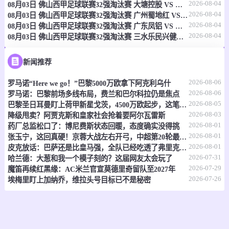
2026-08-04
08月03日 佛山西甲足球联赛32强淘汰赛 大塘控股 VS 茂名市点都得 全场录像
2026-08-04
08月03日 佛山西甲足球联赛32强淘汰赛 广州蜀地红 VS 广州戴拿模 全场录像
2026-08-04
08月03日 佛山西甲足球联赛32强淘汰赛 广东凤铝 VS 湛江八部科技 全场录像
2026-08-04
08月03日 佛山西甲足球联赛32强淘汰赛 三水乐民兴健力宝 VS 中国澳门澳科精英 全场录像
新闻推荐
2026-08-06
罗马诺“Here we go！”巴黎5000万欧拿下阿克利乌什
2026-08-06
罗马诺：巴黎前场多线布局，费兰和巴尔科拉仍是焦点
2026-08-05
巴黎圣日耳曼盯上荷甲新星戈茨，4500万欧起步，这笔买卖值不值？
2026-08-03
降级甩卖？阿贾克斯和皇家社会抢着要阿尔瓦雷斯
2026-08-01
药厂总监松口了：博尼费斯状态回暖，态度确实没得挑
2026-08-01
张玉宁，这回真硬！京蓉大战左右开弓，中超第20轮最佳非他莫属
2026-08-01
皮克放话：巴萨还是比皇马强，全队已经吃透了弗里克的套路
2026-07-31
哈兰德：大葱和我一个模子刻的？这届网友太会玩了
2026-07-29
魔笛再续红黑缘：AC米兰官宣莫德里奇留队至2027年
2026-07-26
埃梅里盯上加纳乔，维拉头号目标已不是秘密