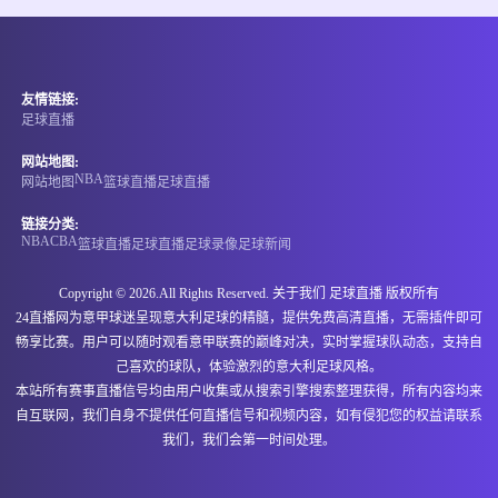
情报
07-07 17:30
即将开始
国际友谊
友情链接:
-
0
0
缅甸U20
中国香港U20
足球直播
情报
网站地图:
NBA
网站地图
篮球直播
足球直播
07-07 17:30
即将开始
孟乙联
链接分类:
NBA
CBA
篮球直播
足球直播
足球录像
足球新闻
-
0
0
格里高利
卡利安萨米蒂S4
Copyright © 2026.All Rights Reserved. 关于我们
足球直播
版权所有
情报
24直播网为意甲球迷呈现意大利足球的精髓，提供免费高清直播，无需插件即可
畅享比赛。用户可以随时观看意甲联赛的巅峰对决，实时掌握球队动态，支持自
07-07 17:45
即将开始
澳足总
己喜欢的球队，体验激烈的意大利足球风格。
本站所有赛事直播信号均由用户收集或从搜索引擎搜索整理获得，所有内容均来
-
0
0
北鹰阳光
普雷斯顿莱恩
自互联网，我们自身不提供任何直播信号和视频内容，如有侵犯您的权益请联系
我们，我们会第一时间处理。
情报