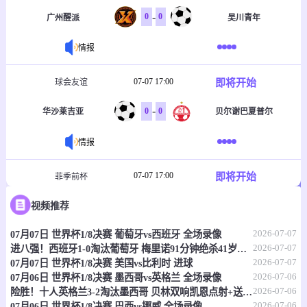
-
0
0
广州醒派
吴川青年
情报
07-07 17:00
即将开始
球会友谊
-
0
0
华沙莱吉亚
贝尔谢巴夏普尔
情报
07-07 17:00
即将开始
菲季前杯
-
0
0
视频推荐
塔玛劳斯
菲律宾大学格斗马鲁
2026-07-07
07月07日 世界杯1/8决赛 葡萄牙vs西班牙 全场录像
情报
2026-07-07
进八强！西班牙1-0淘汰葡萄牙 梅里诺91分钟绝杀41岁C罗最后一舞
2026-07-07
07月07日 世界杯1/8决赛 美国vs比利时 进球
07-07 17:30
即将开始
澳首超
2026-07-06
07月06日 世界杯1/8决赛 墨西哥vs英格兰 全场录像
2026-07-06
险胜！十人英格兰3-2淘汰墨西哥 贝林双响凯恩点射+送点宽萨直红
-
0
0
莫纳洛黑豹
昆比亚城市
2026-07-06
07月06日 世界杯1/8决赛 巴西vs挪威 全场录像