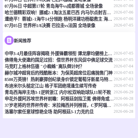
2026-07-06
07月06日 中超第17轮 青岛海牛vs成都蓉城 全场录像
情报
2026-07-06
哈兰德精彩双响！挪威2-1淘汰五星巴西 内马尔点射吉马良斯失点
2026-07-06
遭绝平！蓉城1-1海牛14分领跑 杨明洋建功杨聪救主 海牛仍倒数第3
2026-07-05
07月05日 世界杯1/8决赛 巴拉圭vs法国 全场录像
07-07 17:30
即将开始
澳昆超
-
0
0
黄金海岸骑士
昆士兰狮队
新闻推荐
2026-07-05
情报
中甲3-4月最佳阵容揭晓 外援锋霸领衔 谭龙廖均健榜上有名
2026-07-05
佛得角大使邀约国足过招：借世界杯东风促中佛足球交流
2026-07-04
马竞盯上格林伍德 "小蜘蛛"离队倒计时？
07-07 17:30
即将开始
澳昆超
2026-07-03
赫尔城冲超背后的残酷账本：为保英超席位忍痛抛售门神
2026-07-03
8500万英镑！热刺豪掷创纪录身价锁定葡萄牙新星马特乌斯
-
0
0
黄金海岸骑士
昆士兰狮队
2026-07-02
布迪米尔头槌定江山 格子军团绝境逢生续写传奇
2026-06-29
青岛西海岸主场3-1逆转浙江 内尔松双响助球队11轮不败
情报
2026-06-28
申花外援阿苏埃世界杯前瞻：阿根廷剑指卫冕 佛得角或成黑马
2026-06-28
37岁老将的世界杯传奇：米拉梅西并列榜首，C罗阿瑙紧随其后
07-07 17:30
即将开始
2026-06-28
澳亚U23
洛塞尔索任意球惊艳全场 助阿根廷3-1力克约旦
-
0
0
墨尔本塞尔维U23
墨尔本骑士U23