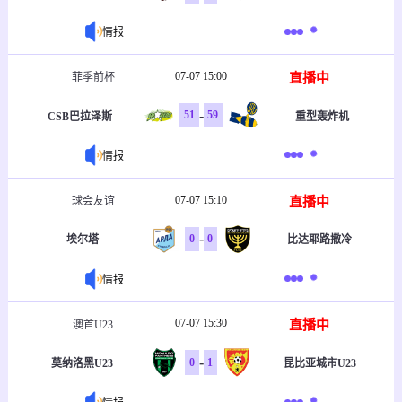
情报
07-07 15:00
直播中
菲季前杯
-
51
59
CSB巴拉泽斯
重型轰炸机
情报
07-07 15:10
直播中
球会友谊
-
0
0
埃尔塔
比达耶路撒冷
情报
07-07 15:30
直播中
澳首U23
-
0
1
莫纳洛黑U23
昆比亚城市U23