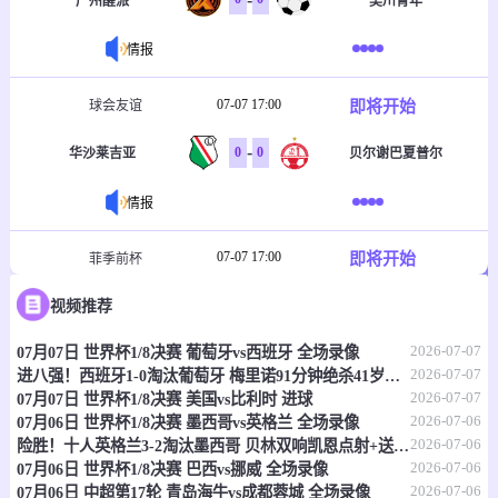
广州醒派
吴川青年
情报
07-07 17:00
即将开始
球会友谊
-
0
0
华沙莱吉亚
贝尔谢巴夏普尔
情报
07-07 17:00
即将开始
菲季前杯
-
0
0
视频推荐
塔玛劳斯
菲律宾大学格斗马鲁
2026-07-07
07月07日 世界杯1/8决赛 葡萄牙vs西班牙 全场录像
情报
2026-07-07
进八强！西班牙1-0淘汰葡萄牙 梅里诺91分钟绝杀41岁C罗最后一舞
2026-07-07
07月07日 世界杯1/8决赛 美国vs比利时 进球
07-07 17:30
即将开始
澳首超
2026-07-06
07月06日 世界杯1/8决赛 墨西哥vs英格兰 全场录像
2026-07-06
险胜！十人英格兰3-2淘汰墨西哥 贝林双响凯恩点射+送点宽萨直红
-
0
0
莫纳洛黑豹
昆比亚城市
2026-07-06
07月06日 世界杯1/8决赛 巴西vs挪威 全场录像
2026-07-06
07月06日 中超第17轮 青岛海牛vs成都蓉城 全场录像