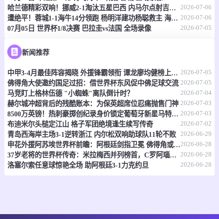
情报
2026-07-06
哈兰德精彩双响！挪威2-1淘汰五星巴西 内马尔点射吉马良斯失点
2026-07-06
遭绝平！蓉城1-1海牛14分领跑 杨明洋建功杨聪救主 海牛仍倒数第3
2026-07-05
07月05日 世界杯1/8决赛 巴拉圭vs法国 全场录像
07-07 17:30
即将开始
澳昆超
-
0
0
黄金海岸骑士
昆士兰狮队
新闻推荐
2026-07-05
情报
中甲3-4月最佳阵容揭晓 外援锋霸领衔 谭龙廖均健榜上有名
2026-07-05
佛得角大使邀约国足过招：借世界杯东风促中佛足球交流
2026-07-04
马竞盯上格林伍德 "小蜘蛛"离队倒计时？
07-07 17:30
即将开始
澳昆超
2026-07-03
赫尔城冲超背后的残酷账本：为保英超席位忍痛抛售门神
2026-07-03
8500万英镑！热刺豪掷创纪录身价锁定葡萄牙新星马特乌斯
-
0
0
黄金海岸骑士
昆士兰狮队
2026-07-02
布迪米尔头槌定江山 格子军团绝境逢生续写传奇
2026-06-29
青岛西海岸主场3-1逆转浙江 内尔松双响助球队11轮不败
情报
2026-06-28
申花外援阿苏埃世界杯前瞻：阿根廷剑指卫冕 佛得角或成黑马
2026-06-28
37岁老将的世界杯传奇：米拉梅西并列榜首，C罗阿瑙紧随其后
07-07 17:30
即将开始
2026-06-28
澳亚U23
洛塞尔索任意球惊艳全场 助阿根廷3-1力克约旦
-
0
0
墨尔本塞尔维U23
墨尔本骑士U23
情报