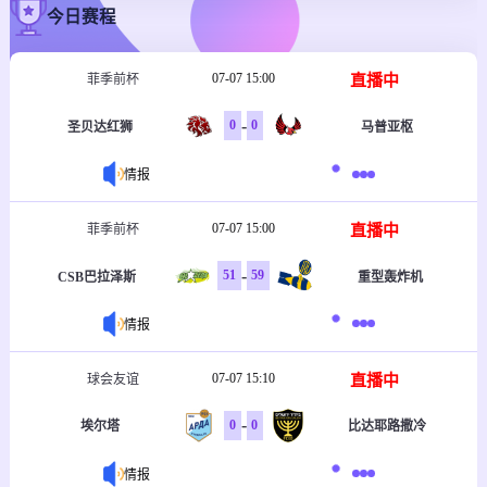
今日赛程
07-07 15:00
直播中
菲季前杯
-
0
0
圣贝达红狮
马普亚枢
情报
07-07 15:00
直播中
菲季前杯
-
51
59
CSB巴拉泽斯
重型轰炸机
情报
07-07 15:10
直播中
球会友谊
-
0
0
埃尔塔
比达耶路撒冷
情报