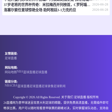
2026-06-28
37岁老将的世界杯传奇：米拉梅西并列榜首，C罗阿瑙紧随其后
07-07 17:30
即将开始
2026-06-28
澳亚U23
洛塞尔索任意球惊艳全场 助阿根廷3-1力克约旦
-
0
0
墨尔本塞尔维U23
墨尔本骑士U23
情报
07-07 17:30
即将开始
国际友谊
友情链接:
-
0
0
缅甸U20
中国香港U20
足球直播
情报
网站地图:
NBA
网站地图
篮球直播
足球直播
07-07 17:30
即将开始
孟乙联
链接分类:
NBA
CBA
篮球直播
足球直播
足球录像
足球新闻
-
0
0
格里高利
卡利安萨米蒂S4
Copyright © 2026.All Rights Reserved. 关于我们
足球直播
版权所有
情报
24直播网为意甲球迷呈现意大利足球的精髓，提供免费高清直播，无需插件即可
畅享比赛。用户可以随时观看意甲联赛的巅峰对决，实时掌握球队动态，支持自