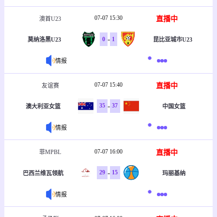
07-07 15:30
直播中
澳首U23
-
0
1
莫纳洛黑U23
昆比亚城市U23
情报
07-07 15:40
直播中
友谊赛
-
35
37
澳大利亚女篮
中国女篮
情报
07-07 16:00
直播中
菲MPBL
-
29
15
巴西兰维瓦领航
玛丽基纳
情报