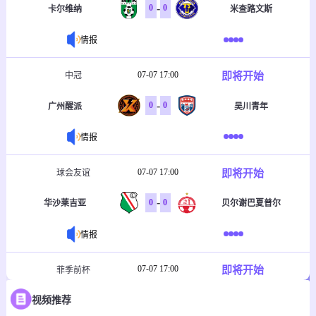
-
0
0
卡尔维纳
米查路文斯
情报
07-07 17:00
即将开始
中冠
-
0
0
广州醒派
吴川青年
情报
07-07 17:00
即将开始
球会友谊
-
0
0
华沙莱吉亚
贝尔谢巴夏普尔
情报
07-07 17:00
即将开始
菲季前杯
-
0
0
视频推荐
塔玛劳斯
菲律宾大学格斗马鲁