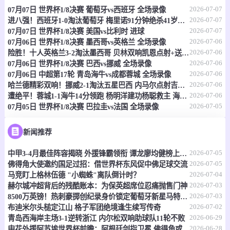
2026-07-07
07月07日 世界杯1/8决赛 葡萄牙vs西班牙 全场录像
情报
2026-07-07
进八强！西班牙1-0淘汰葡萄牙 梅里诺91分钟绝杀41岁C罗最后一舞
2026-07-07
07月07日 世界杯1/8决赛 美国vs比利时 进球
07-07 17:30
即将开始
澳首超
2026-07-06
07月06日 世界杯1/8决赛 墨西哥vs英格兰 全场录像
2026-07-06
险胜！十人英格兰3-2淘汰墨西哥 贝林双响凯恩点射+送点宽萨直红
-
0
0
莫纳洛黑豹
昆比亚城市
2026-07-06
07月06日 世界杯1/8决赛 巴西vs挪威 全场录像
2026-07-06
07月06日 中超第17轮 青岛海牛vs成都蓉城 全场录像
情报
2026-07-06
哈兰德精彩双响！挪威2-1淘汰五星巴西 内马尔点射吉马良斯失点
2026-07-06
遭绝平！蓉城1-1海牛14分领跑 杨明洋建功杨聪救主 海牛仍倒数第3
2026-07-05
07月05日 世界杯1/8决赛 巴拉圭vs法国 全场录像
07-07 17:30
即将开始
澳昆超
-
0
0
黄金海岸骑士
昆士兰狮队
新闻推荐
2026-07-05
情报
中甲3-4月最佳阵容揭晓 外援锋霸领衔 谭龙廖均健榜上有名
2026-07-05
佛得角大使邀约国足过招：借世界杯东风促中佛足球交流
2026-07-04
马竞盯上格林伍德 "小蜘蛛"离队倒计时？
07-07 17:30
即将开始
澳昆超
2026-07-03
赫尔城冲超背后的残酷账本：为保英超席位忍痛抛售门神
2026-07-03
8500万英镑！热刺豪掷创纪录身价锁定葡萄牙新星马特乌斯
-
0
0
黄金海岸骑士
昆士兰狮队
2026-07-02
布迪米尔头槌定江山 格子军团绝境逢生续写传奇
2026-06-29
青岛西海岸主场3-1逆转浙江 内尔松双响助球队11轮不败
情报
2026-06-28
申花外援阿苏埃世界杯前瞻：阿根廷剑指卫冕 佛得角或成黑马