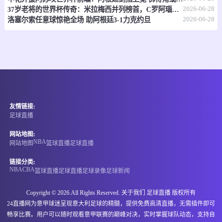
2026-06-28
37岁老将的世界杯传奇：米拉梅西并列榜首，C罗阿瑙紧随其后
07-07 17:30
即将开始
2026-06-28
澳亚U23
洛塞尔索任意球惊艳全场 助阿根廷3-1力克约旦
-
0
0
墨尔本塞尔维U23
墨尔本骑士U23
情报
07-07 17:30
即将开始
国际友谊
友情链接:
-
0
0
缅甸U20
中国香港U20
足球直播
情报
网站地图:
NBA
网站地图
篮球直播
足球直播
07-07 17:30
即将开始
孟乙联
链接分类:
NBA
CBA
篮球直播
足球直播
足球录像
足球新闻
-
0
0
格里高利
卡利安萨米蒂S4
Copyright © 2026.All Rights Reserved. 关于我们
足球直播
版权所有
情报
24直播网为意甲球迷呈现意大利足球的精髓，提供免费高清直播，无需插件即可
畅享比赛。用户可以随时观看意甲联赛的巅峰对决，实时掌握球队动态，支持自