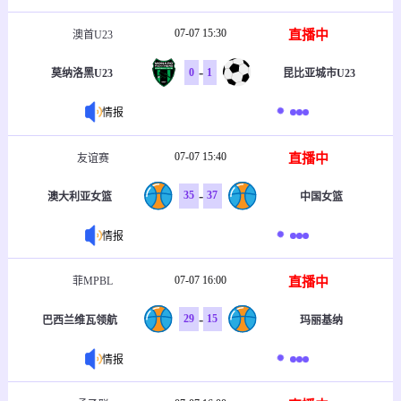
07-07 15:30
直播中
澳首U23
-
0
1
莫纳洛黑U23
昆比亚城市U23
情报
07-07 15:40
直播中
友谊赛
-
35
37
澳大利亚女篮
中国女篮
情报
07-07 16:00
直播中
菲MPBL
-
29
15
巴西兰维瓦领航
玛丽基纳
情报