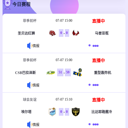
今日赛程
07-07 15:00
直播中
菲季前杯
-
0
0
圣贝达红狮
马普亚枢
情报
07-07 15:00
直播中
菲季前杯
-
51
59
CSB巴拉泽斯
重型轰炸机
情报
07-07 15:10
直播中
球会友谊
-
0
0
埃尔塔
比达耶路撒冷
情报