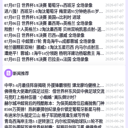
2026-07-07
07月07日 世界杯1/8决赛 葡萄牙vs西班牙 全场录像
情报
2026-07-07
进八强！西班牙1-0淘汰葡萄牙 梅里诺91分钟绝杀41岁C罗最后一舞
2026-07-07
07月07日 世界杯1/8决赛 美国vs比利时 进球
07-07 17:30
即将开始
澳首超
2026-07-06
07月06日 世界杯1/8决赛 墨西哥vs英格兰 全场录像
2026-07-06
险胜！十人英格兰3-2淘汰墨西哥 贝林双响凯恩点射+送点宽萨直红
-
0
0
莫纳洛黑豹
昆比亚城市
2026-07-06
07月06日 世界杯1/8决赛 巴西vs挪威 全场录像
2026-07-06
07月06日 中超第17轮 青岛海牛vs成都蓉城 全场录像
情报
2026-07-06
哈兰德精彩双响！挪威2-1淘汰五星巴西 内马尔点射吉马良斯失点
2026-07-06
遭绝平！蓉城1-1海牛14分领跑 杨明洋建功杨聪救主 海牛仍倒数第3
2026-07-05
07月05日 世界杯1/8决赛 巴拉圭vs法国 全场录像
07-07 17:30
即将开始
澳昆超
-
0
0
黄金海岸骑士
昆士兰狮队
新闻推荐
2026-07-05
情报
中甲3-4月最佳阵容揭晓 外援锋霸领衔 谭龙廖均健榜上有名
2026-07-05
佛得角大使邀约国足过招：借世界杯东风促中佛足球交流
2026-07-04
马竞盯上格林伍德 "小蜘蛛"离队倒计时？
07-07 17:30
即将开始
澳昆超
2026-07-03
赫尔城冲超背后的残酷账本：为保英超席位忍痛抛售门神
2026-07-03
8500万英镑！热刺豪掷创纪录身价锁定葡萄牙新星马特乌斯
-
0
0
黄金海岸骑士
昆士兰狮队
2026-07-02
布迪米尔头槌定江山 格子军团绝境逢生续写传奇
2026-06-29
青岛西海岸主场3-1逆转浙江 内尔松双响助球队11轮不败
情报
2026-06-28
申花外援阿苏埃世界杯前瞻：阿根廷剑指卫冕 佛得角或成黑马