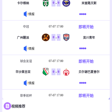
-
0
0
卡尔维纳
米查路文斯
情报
07-07 17:00
即将开始
中冠
-
0
0
广州醒派
吴川青年
情报
07-07 17:00
即将开始
球会友谊
-
0
0
华沙莱吉亚
贝尔谢巴夏普尔
情报
07-07 17:00
即将开始
菲季前杯
-
0
0
视频推荐
塔玛劳斯
菲律宾大学格斗马鲁