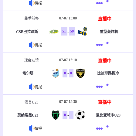
情报
07-07 15:00
直播中
菲季前杯
-
51
59
CSB巴拉泽斯
重型轰炸机
情报
07-07 15:10
直播中
球会友谊
-
0
0
埃尔塔
比达耶路撒冷
情报
07-07 15:30
直播中
澳首U23
-
0
1
莫纳洛黑U23
昆比亚城市U23
情报