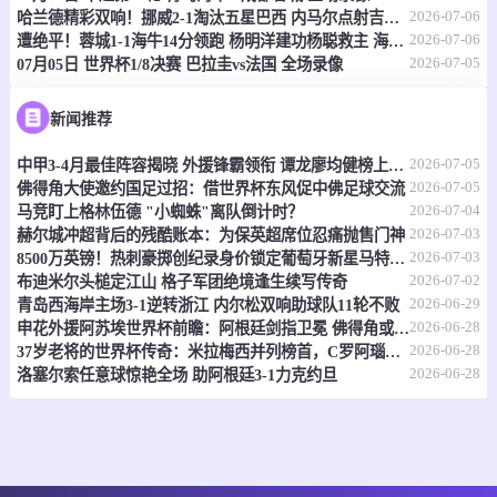
情报
2026-07-06
哈兰德精彩双响！挪威2-1淘汰五星巴西 内马尔点射吉马良斯失点
2026-07-06
遭绝平！蓉城1-1海牛14分领跑 杨明洋建功杨聪救主 海牛仍倒数第3
2026-07-05
07月05日 世界杯1/8决赛 巴拉圭vs法国 全场录像
07-07 17:30
即将开始
澳昆超
-
0
0
黄金海岸骑士
昆士兰狮队
新闻推荐
2026-07-05
情报
中甲3-4月最佳阵容揭晓 外援锋霸领衔 谭龙廖均健榜上有名
2026-07-05
佛得角大使邀约国足过招：借世界杯东风促中佛足球交流
2026-07-04
马竞盯上格林伍德 "小蜘蛛"离队倒计时？
07-07 17:30
即将开始
澳昆超
2026-07-03
赫尔城冲超背后的残酷账本：为保英超席位忍痛抛售门神
2026-07-03
8500万英镑！热刺豪掷创纪录身价锁定葡萄牙新星马特乌斯
-
0
0
黄金海岸骑士
昆士兰狮队
2026-07-02
布迪米尔头槌定江山 格子军团绝境逢生续写传奇
2026-06-29
青岛西海岸主场3-1逆转浙江 内尔松双响助球队11轮不败
情报
2026-06-28
申花外援阿苏埃世界杯前瞻：阿根廷剑指卫冕 佛得角或成黑马
2026-06-28
37岁老将的世界杯传奇：米拉梅西并列榜首，C罗阿瑙紧随其后
07-07 17:30
即将开始
2026-06-28
澳亚U23
洛塞尔索任意球惊艳全场 助阿根廷3-1力克约旦
-
0
0
墨尔本塞尔维U23
墨尔本骑士U23
情报