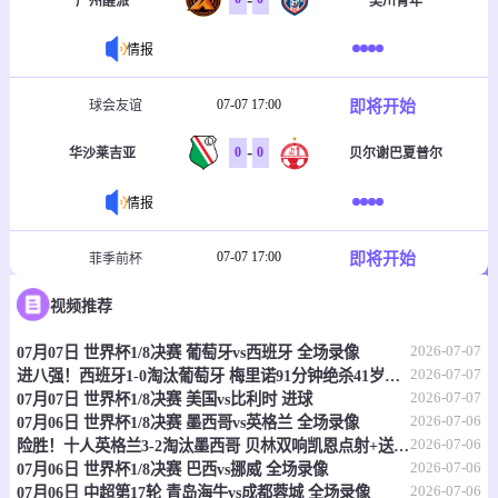
广州醒派
吴川青年
情报
07-07 17:00
即将开始
球会友谊
-
0
0
华沙莱吉亚
贝尔谢巴夏普尔
情报
07-07 17:00
即将开始
菲季前杯
-
0
0
视频推荐
塔玛劳斯
菲律宾大学格斗马鲁
2026-07-07
07月07日 世界杯1/8决赛 葡萄牙vs西班牙 全场录像
情报
2026-07-07
进八强！西班牙1-0淘汰葡萄牙 梅里诺91分钟绝杀41岁C罗最后一舞
2026-07-07
07月07日 世界杯1/8决赛 美国vs比利时 进球
07-07 17:30
即将开始
澳首超
2026-07-06
07月06日 世界杯1/8决赛 墨西哥vs英格兰 全场录像
2026-07-06
险胜！十人英格兰3-2淘汰墨西哥 贝林双响凯恩点射+送点宽萨直红
-
0
0
莫纳洛黑豹
昆比亚城市
2026-07-06
07月06日 世界杯1/8决赛 巴西vs挪威 全场录像
2026-07-06
07月06日 中超第17轮 青岛海牛vs成都蓉城 全场录像