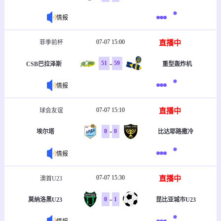
情报
07-07 15:00
直播中
菲季前杯
-
51
59
CSB巴拉泽斯
重型轰炸机
情报
07-07 15:10
直播中
球会友谊
-
0
0
埃尔塔
比达耶路撒冷
情报
07-07 15:30
直播中
澳首U23
-
0
1
莫纳洛黑U23
昆比亚城市U23