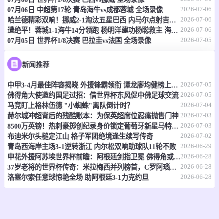
2026-07-06
07月06日 中超第17轮 青岛海牛vs成都蓉城 全场录像
情报
2026-07-06
哈兰德精彩双响！挪威2-1淘汰五星巴西 内马尔点射吉马良斯失点
2026-07-06
遭绝平！蓉城1-1海牛14分领跑 杨明洋建功杨聪救主 海牛仍倒数第3
2026-07-05
07月05日 世界杯1/8决赛 巴拉圭vs法国 全场录像
07-07 17:30
即将开始
澳昆超
-
0
0
黄金海岸骑士
昆士兰狮队
新闻推荐
2026-07-05
情报
中甲3-4月最佳阵容揭晓 外援锋霸领衔 谭龙廖均健榜上有名
2026-07-05
佛得角大使邀约国足过招：借世界杯东风促中佛足球交流
2026-07-04
马竞盯上格林伍德 "小蜘蛛"离队倒计时？
07-07 17:30
即将开始
澳昆超
2026-07-03
赫尔城冲超背后的残酷账本：为保英超席位忍痛抛售门神
2026-07-03
8500万英镑！热刺豪掷创纪录身价锁定葡萄牙新星马特乌斯
-
0
0
黄金海岸骑士
昆士兰狮队
2026-07-02
布迪米尔头槌定江山 格子军团绝境逢生续写传奇
2026-06-29
青岛西海岸主场3-1逆转浙江 内尔松双响助球队11轮不败
情报
2026-06-28
申花外援阿苏埃世界杯前瞻：阿根廷剑指卫冕 佛得角或成黑马
2026-06-28
37岁老将的世界杯传奇：米拉梅西并列榜首，C罗阿瑙紧随其后
07-07 17:30
即将开始
2026-06-28
澳亚U23
洛塞尔索任意球惊艳全场 助阿根廷3-1力克约旦
-
0
0
墨尔本塞尔维U23
墨尔本骑士U23