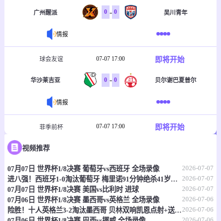
-
0
0
广州醒派
吴川青年
情报
07-07 17:00
即将开始
球会友谊
-
0
0
华沙莱吉亚
贝尔谢巴夏普尔
情报
07-07 17:00
即将开始
菲季前杯
-
0
0
视频推荐
塔玛劳斯
菲律宾大学格斗马鲁
2026-07-07
07月07日 世界杯1/8决赛 葡萄牙vs西班牙 全场录像
情报
2026-07-07
进八强！西班牙1-0淘汰葡萄牙 梅里诺91分钟绝杀41岁C罗最后一舞
2026-07-07
07月07日 世界杯1/8决赛 美国vs比利时 进球
07-07 17:30
即将开始
澳首超
2026-07-06
07月06日 世界杯1/8决赛 墨西哥vs英格兰 全场录像
2026-07-06
险胜！十人英格兰3-2淘汰墨西哥 贝林双响凯恩点射+送点宽萨直红
-
0
0
莫纳洛黑豹
昆比亚城市
2026-07-06
07月06日 世界杯1/8决赛 巴西vs挪威 全场录像