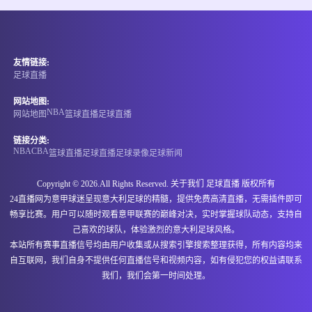
情报
07-07 17:30
即将开始
国际友谊
友情链接:
-
0
0
缅甸U20
中国香港U20
足球直播
情报
网站地图:
NBA
网站地图
篮球直播
足球直播
07-07 17:30
即将开始
孟乙联
链接分类:
NBA
CBA
篮球直播
足球直播
足球录像
足球新闻
-
0
0
格里高利
卡利安萨米蒂S4
Copyright © 2026.All Rights Reserved. 关于我们
足球直播
版权所有
情报
24直播网为意甲球迷呈现意大利足球的精髓，提供免费高清直播，无需插件即可
畅享比赛。用户可以随时观看意甲联赛的巅峰对决，实时掌握球队动态，支持自
07-07 17:45
即将开始
澳足总
己喜欢的球队，体验激烈的意大利足球风格。
本站所有赛事直播信号均由用户收集或从搜索引擎搜索整理获得，所有内容均来
-
0
0
北鹰阳光
普雷斯顿莱恩
自互联网，我们自身不提供任何直播信号和视频内容，如有侵犯您的权益请联系
我们，我们会第一时间处理。
情报