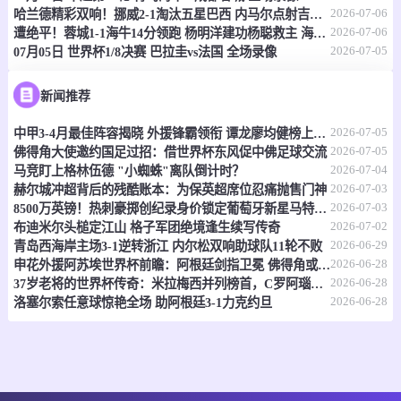
情报
2026-07-06
哈兰德精彩双响！挪威2-1淘汰五星巴西 内马尔点射吉马良斯失点
2026-07-06
遭绝平！蓉城1-1海牛14分领跑 杨明洋建功杨聪救主 海牛仍倒数第3
2026-07-05
07月05日 世界杯1/8决赛 巴拉圭vs法国 全场录像
07-07 17:30
即将开始
澳昆超
-
0
0
黄金海岸骑士
昆士兰狮队
新闻推荐
2026-07-05
情报
中甲3-4月最佳阵容揭晓 外援锋霸领衔 谭龙廖均健榜上有名
2026-07-05
佛得角大使邀约国足过招：借世界杯东风促中佛足球交流
2026-07-04
马竞盯上格林伍德 "小蜘蛛"离队倒计时？
07-07 17:30
即将开始
澳昆超
2026-07-03
赫尔城冲超背后的残酷账本：为保英超席位忍痛抛售门神
2026-07-03
8500万英镑！热刺豪掷创纪录身价锁定葡萄牙新星马特乌斯
-
0
0
黄金海岸骑士
昆士兰狮队
2026-07-02
布迪米尔头槌定江山 格子军团绝境逢生续写传奇
2026-06-29
青岛西海岸主场3-1逆转浙江 内尔松双响助球队11轮不败
情报
2026-06-28
申花外援阿苏埃世界杯前瞻：阿根廷剑指卫冕 佛得角或成黑马
2026-06-28
37岁老将的世界杯传奇：米拉梅西并列榜首，C罗阿瑙紧随其后
07-07 17:30
即将开始
2026-06-28
澳亚U23
洛塞尔索任意球惊艳全场 助阿根廷3-1力克约旦
-
0
0
墨尔本塞尔维U23
墨尔本骑士U23
情报