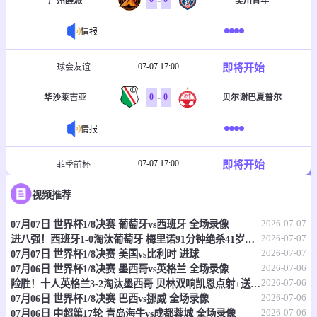
广州醒派
吴川青年
情报
07-07 17:00
即将开始
球会友谊
-
0
0
华沙莱吉亚
贝尔谢巴夏普尔
情报
07-07 17:00
即将开始
菲季前杯
-
0
0
视频推荐
塔玛劳斯
菲律宾大学格斗马鲁
2026-07-07
07月07日 世界杯1/8决赛 葡萄牙vs西班牙 全场录像
情报
2026-07-07
进八强！西班牙1-0淘汰葡萄牙 梅里诺91分钟绝杀41岁C罗最后一舞
2026-07-07
07月07日 世界杯1/8决赛 美国vs比利时 进球
07-07 17:30
即将开始
澳首超
2026-07-06
07月06日 世界杯1/8决赛 墨西哥vs英格兰 全场录像
2026-07-06
险胜！十人英格兰3-2淘汰墨西哥 贝林双响凯恩点射+送点宽萨直红
-
0
0
莫纳洛黑豹
昆比亚城市
2026-07-06
07月06日 世界杯1/8决赛 巴西vs挪威 全场录像
2026-07-06
07月06日 中超第17轮 青岛海牛vs成都蓉城 全场录像