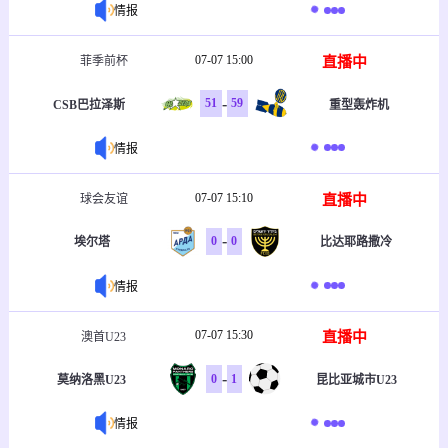
情报
07-07 15:00
直播中
菲季前杯
-
51
59
CSB巴拉泽斯
重型轰炸机
情报
07-07 15:10
直播中
球会友谊
-
0
0
埃尔塔
比达耶路撒冷
情报
07-07 15:30
直播中
澳首U23
-
0
1
莫纳洛黑U23
昆比亚城市U23
情报