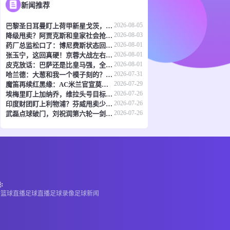
新闻推荐
2026-08-05
巴黎圣日耳曼盯上荷甲新星戈茨，4500万欧起步，这笔买卖值不值？
2026-08-03
降级甩卖？阿贾克斯和皇家社会抢着要阿尔瓦雷斯
2026-08-01
药厂总监松口了：博尼费斯状态回暖，态度确实没得挑
2026-08-01
张玉宁，这回真硬！京蓉大战左右开弓，中超第20轮最佳非他莫属
2026-08-01
皮克放话：巴萨还是比皇马强，全队已经吃透了弗里克的套路
2026-07-31
哈兰德：大葱和我一个模子刻的？这届网友太会玩了
2026-07-29
魔笛再续红黑缘：AC米兰官宣莫德里奇留队至2027年
2026-07-26
埃梅里盯上加纳乔，维拉头号目标已不是秘密
2026-07-26
印度财团盯上利物浦？芬威甩卖少数股权，估值直冲60亿刀
2026-07-26
武磊点球破门，刘祝润第六轮一剑封喉，海港5-4险胜深圳挺进八强
:
A
篮球直播
足球直播
足球录像
足球新闻