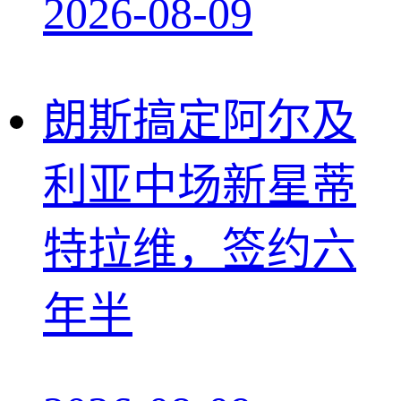
2026-08-09
朗斯搞定阿尔及
利亚中场新星蒂
特拉维，签约六
年半