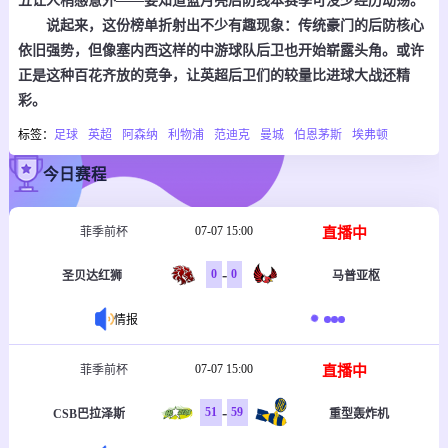
五让人稍感意外——要知道蓝月亮后防线本赛季可没少经历动荡。
说起来，这份榜单折射出不少有趣现象：传统豪门的后防核心
依旧强势，但像塞内西这样的中游球队后卫也开始崭露头角。或许
正是这种百花齐放的竞争，让英超后卫们的较量比进球大战还精
彩。
标签：
足球
英超
阿森纳
利物浦
范迪克
曼城
伯恩茅斯
埃弗顿
今日赛程
07-07 15:00
直播中
菲季前杯
-
0
0
圣贝达红狮
马普亚枢
情报
07-07 15:00
直播中
菲季前杯
-
51
59
CSB巴拉泽斯
重型轰炸机