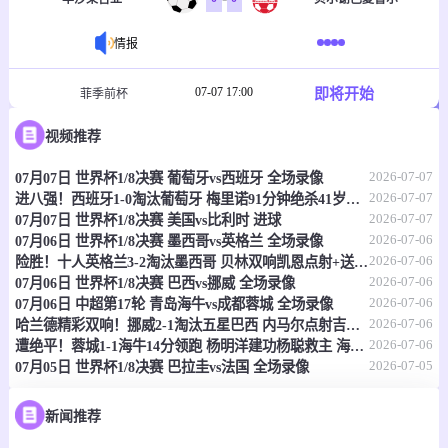
情报
07-07 17:00
即将开始
菲季前杯
-
0
0
视频推荐
塔玛劳斯
菲律宾大学格斗马鲁
2026-07-07
07月07日 世界杯1/8决赛 葡萄牙vs西班牙 全场录像
情报
2026-07-07
进八强！西班牙1-0淘汰葡萄牙 梅里诺91分钟绝杀41岁C罗最后一舞
2026-07-07
07月07日 世界杯1/8决赛 美国vs比利时 进球
07-07 17:30
即将开始
澳首超
2026-07-06
07月06日 世界杯1/8决赛 墨西哥vs英格兰 全场录像
2026-07-06
险胜！十人英格兰3-2淘汰墨西哥 贝林双响凯恩点射+送点宽萨直红
-
0
0
莫纳洛黑豹
昆比亚城市
2026-07-06
07月06日 世界杯1/8决赛 巴西vs挪威 全场录像
2026-07-06
07月06日 中超第17轮 青岛海牛vs成都蓉城 全场录像
情报
2026-07-06
哈兰德精彩双响！挪威2-1淘汰五星巴西 内马尔点射吉马良斯失点
2026-07-06
遭绝平！蓉城1-1海牛14分领跑 杨明洋建功杨聪救主 海牛仍倒数第3
2026-07-05
07月05日 世界杯1/8决赛 巴拉圭vs法国 全场录像
07-07 17:30
即将开始
澳昆超
-
0
0
黄金海岸骑士
昆士兰狮队
新闻推荐