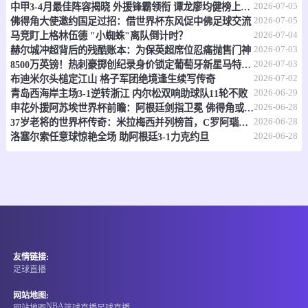
2026-07-05
情报
中甲3-4月最佳阵容揭晓 外援锋霸领衔 谭龙廖均健榜上有名
2026-07-05
佛得角大使邀约国足过招：借世界杯东风促中佛足球交流
2026-07-04
马竞盯上格林伍德 "小蜘蛛"离队倒计时？
07-07 17:30
即将开始
澳昆超
2026-07-03
赫尔城冲超背后的残酷账本：为保英超席位忍痛抛售门神
2026-07-03
8500万英镑！热刺豪掷创纪录身价锁定葡萄牙新星马特乌斯
-
0
0
黄金海岸骑士
昆士兰狮队
2026-07-02
布迪米尔头槌定江山 格子军团绝境逢生续写传奇
2026-06-29
青岛西海岸主场3-1逆转浙江 内尔松双响助球队11轮不败
情报
2026-06-28
申花外援阿苏埃世界杯前瞻：阿根廷剑指卫冕 佛得角或成黑马
2026-06-28
37岁老将的世界杯传奇：米拉梅西并列榜首，C罗阿瑙紧随其后
07-07 17:30
即将开始
2026-06-28
澳亚U23
洛塞尔索任意球惊艳全场 助阿根廷3-1力克约旦
-
0
0
墨尔本塞尔维U23
墨尔本骑士U23
情报
07-07 17:30
即将开始
国际友谊
友情链接:
-
0
0
缅甸U20
中国香港U20
足球直播
情报
网站地图:
NBA
网站地图
篮球直播
足球直播