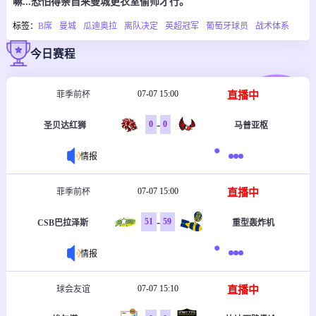
嘛...恐怕得亲自来曼城更衣室偷师才行。"
标签：
B席
曼城
瓜迪奥拉
离队决定
英超冠军
葡萄牙球员
战术体系
今日赛程
07-07 15:00
直播中
菲季前杯
-
0
0
圣贝达红狮
马普亚枢
情报
07-07 15:00
直播中
菲季前杯
-
51
59
CSB巴拉泽斯
重型轰炸机
情报
07-07 15:10
直播中
球会友谊