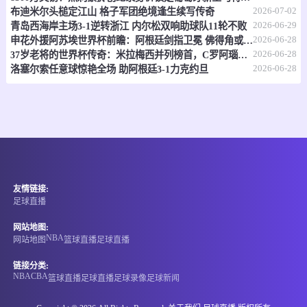
-
0
0
黄金海岸骑士
昆士兰狮队
2026-07-02
布迪米尔头槌定江山 格子军团绝境逢生续写传奇
2026-06-29
青岛西海岸主场3-1逆转浙江 内尔松双响助球队11轮不败
情报
2026-06-28
申花外援阿苏埃世界杯前瞻：阿根廷剑指卫冕 佛得角或成黑马
2026-06-28
37岁老将的世界杯传奇：米拉梅西并列榜首，C罗阿瑙紧随其后
07-07 17:30
即将开始
2026-06-28
澳亚U23
洛塞尔索任意球惊艳全场 助阿根廷3-1力克约旦
-
0
0
墨尔本塞尔维U23
墨尔本骑士U23
情报
07-07 17:30
即将开始
国际友谊
友情链接:
-
0
0
缅甸U20
中国香港U20
足球直播
情报
网站地图:
NBA
网站地图
篮球直播
足球直播
07-07 17:30
即将开始
孟乙联
链接分类:
NBA
CBA
篮球直播
足球直播
足球录像
足球新闻
-
0
0
格里高利
卡利安萨米蒂S4