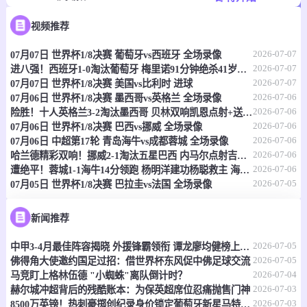
-
0
0
视频推荐
塔玛劳斯
菲律宾大学格斗马鲁
2026-07-07
07月07日 世界杯1/8决赛 葡萄牙vs西班牙 全场录像
情报
2026-07-07
进八强！西班牙1-0淘汰葡萄牙 梅里诺91分钟绝杀41岁C罗最后一舞
2026-07-07
07月07日 世界杯1/8决赛 美国vs比利时 进球
07-07 17:30
即将开始
澳首超
2026-07-06
07月06日 世界杯1/8决赛 墨西哥vs英格兰 全场录像
2026-07-06
险胜！十人英格兰3-2淘汰墨西哥 贝林双响凯恩点射+送点宽萨直红
-
0
0
莫纳洛黑豹
昆比亚城市
2026-07-06
07月06日 世界杯1/8决赛 巴西vs挪威 全场录像
2026-07-06
07月06日 中超第17轮 青岛海牛vs成都蓉城 全场录像
情报
2026-07-06
哈兰德精彩双响！挪威2-1淘汰五星巴西 内马尔点射吉马良斯失点
2026-07-06
遭绝平！蓉城1-1海牛14分领跑 杨明洋建功杨聪救主 海牛仍倒数第3
2026-07-05
07月05日 世界杯1/8决赛 巴拉圭vs法国 全场录像
07-07 17:30
即将开始
澳昆超
-
0
0
黄金海岸骑士
昆士兰狮队
新闻推荐
2026-07-05
情报
中甲3-4月最佳阵容揭晓 外援锋霸领衔 谭龙廖均健榜上有名
2026-07-05
佛得角大使邀约国足过招：借世界杯东风促中佛足球交流
2026-07-04
马竞盯上格林伍德 "小蜘蛛"离队倒计时？
07-07 17:30
即将开始
澳昆超
2026-07-03
赫尔城冲超背后的残酷账本：为保英超席位忍痛抛售门神
2026-07-03
8500万英镑！热刺豪掷创纪录身价锁定葡萄牙新星马特乌斯