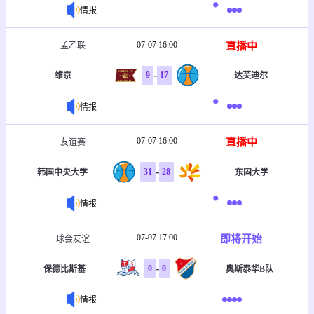
情报
07-07 16:00
直播中
孟乙联
-
9
17
维京
达芙迪尔
情报
07-07 16:00
直播中
友谊赛
-
31
28
韩国中央大学
东固大学
情报
07-07 17:00
即将开始
球会友谊
-
0
0
保德比斯基
奥斯泰华B队
情报