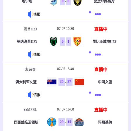
-
0
0
埃尔塔
比达耶路撒冷
情报
07-07 15:30
直播中
澳首U23
-
0
1
莫纳洛黑U23
昆比亚城市U23
情报
07-07 15:40
直播中
友谊赛
-
35
37
澳大利亚女篮
中国女篮
情报
07-07 16:00
直播中
菲MPBL
-
29
15
巴西兰维瓦领航
玛丽基纳