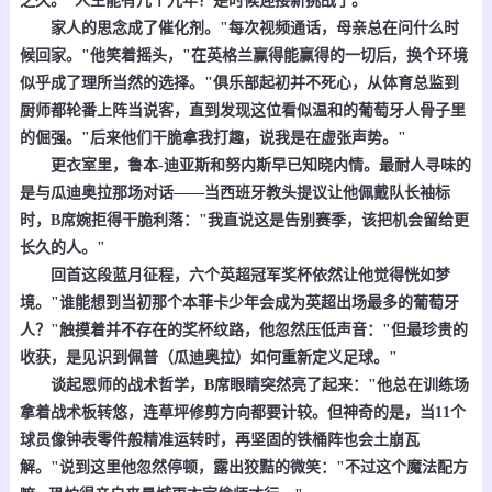
之久。"人生能有几个九年？是时候迎接新挑战了。"
家人的思念成了催化剂。"每次视频通话，母亲总在问什么时
候回家。"他笑着摇头，"在英格兰赢得能赢得的一切后，换个环境
似乎成了理所当然的选择。"俱乐部起初并不死心，从体育总监到
厨师都轮番上阵当说客，直到发现这位看似温和的葡萄牙人骨子里
的倔强。"后来他们干脆拿我打趣，说我是在虚张声势。"
更衣室里，鲁本-迪亚斯和努内斯早已知晓内情。最耐人寻味的
是与瓜迪奥拉那场对话——当西班牙教头提议让他佩戴队长袖标
时，B席婉拒得干脆利落："我直说这是告别赛季，该把机会留给更
长久的人。"
回首这段蓝月征程，六个英超冠军奖杯依然让他觉得恍如梦
境。"谁能想到当初那个本菲卡少年会成为英超出场最多的葡萄牙
人？"触摸着并不存在的奖杯纹路，他忽然压低声音："但最珍贵的
收获，是见识到佩普（瓜迪奥拉）如何重新定义足球。"
谈起恩师的战术哲学，B席眼睛突然亮了起来："他总在训练场
拿着战术板转悠，连草坪修剪方向都要计较。但神奇的是，当11个
球员像钟表零件般精准运转时，再坚固的铁桶阵也会土崩瓦
解。"说到这里他忽然停顿，露出狡黠的微笑："不过这个魔法配方