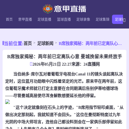
首页
意甲直播
足球直播
篮球直播
足球录像
足球集锦
足球新闻
当前位置:
首页
足球新闻
B席独家揭秘：两年前已定离队心意 曼城挽留未果终放手
B席独家揭秘：两年前已定离队心意 曼城挽留未果终放手
2026年05月21日 22:27
来源：
24直播网
当伯纳多·席尔瓦对着葡萄牙电视台Canal 11的镜头谈起离队决
定时，这位蓝月功勋眼中闪烁着坚定的光芒。原来早在两年前，这
位葡萄牙魔术师就已打定主意要在合同期满后告别伊蒂哈德球场
——尽管曼城高层使尽浑身解数想要延长他的停留。
"这个决定就像刻在石头上的字迹，"B席用指节轻叩桌面，"从
做出决定那刻起，我就知道不会回头。"这位在曼彻斯特度过九年
光阴的中场大师坦言，连他自己都没料到会在一家俱乐部停留如此